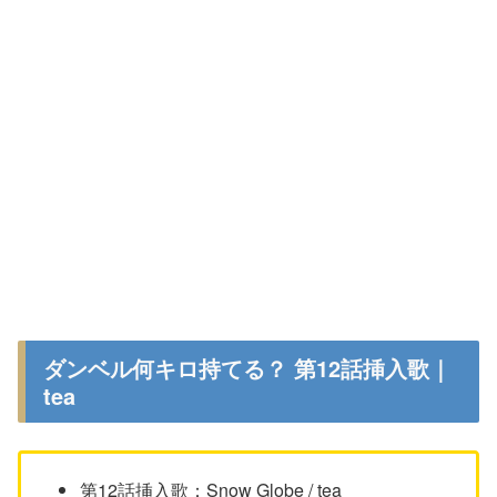
ダンベル何キロ持てる？ 第12話挿入歌｜
tea
第12話挿入歌：Snow Globe / tea