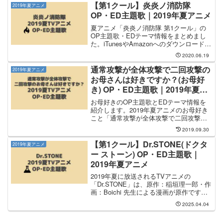
し、OP主題歌のタイトルは...
【第1クール】炎炎ノ消防隊
2019年夏アニメ
OP・ED主題歌｜2019年夏アニメ
夏アニメ「炎炎ノ消防隊 第1クール」の
OP主題歌・EDテーマ情報をまとめまし
た。iTunesやAmazonへのダウンロードリ
ンクからスグに聴けます。OP主題歌は
2020.06.19
Mrs. GREEN APPLEのインフェルノで
す。EDテーマは須田景凪さんのveilで
通常攻撃が全体攻撃で二回攻撃の
2019年夏アニメ
す。
お母さんは好きですか？(お母好
き) OP・ED主題歌｜2019年夏ア
ニメ
お母好きのOP主題歌とEDテーマ情報を
紹介します。2019年夏アニメのお母好き
こと「通常攻撃が全体攻撃で二回攻撃の
お母さんは好きですか？」は、井中だち
2019.09.30
まによるラノベが原作です。OPはスピ
ラ・スピカによるイヤヨイヤヨモスキノ
【第1クール】Dr.STONE(ドクタ
2019年夏アニメ
ウチ！で、EDは大好真々子で通常攻撃が
ー ストーン) OP・ED主題歌｜
全体攻撃で二回攻撃ママです。
2019年夏アニメ
2019年夏に放送されるTVアニメの
「Dr.STONE」は、原作：稲垣理一郎・作
画：Boichi 先生による漫画が原作です。
OP主題歌は BURNOUT SYNDROMES さ
2025.04.04
んが担当し、タイトルは「Good Morning
World!」...