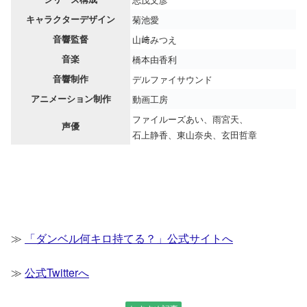
キャラクターデザイン
菊池愛
音響監督
山﨑みつえ
音楽
橋本由香利
音響制作
デルファイサウンド
アニメーション制作
動画工房
ファイルーズあい、雨宮天、
声優
石上静香、東山奈央、玄田哲章
≫
「ダンベル何キロ持てる？」公式サイトへ
≫
公式Twitterへ