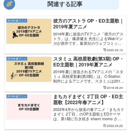
関連する記事
彼方のアストラ OP・ED主題歌｜
2019年夏アニメ
2019年夏アニメ
2019年夏に放送のTVアニメ「彼方のアス
トラ」は、篠原健太 先生によるWebマン
ガが原作です。集英社のウェブコミック
配信サイト『少年ジャンプ+』で2016年5
2020.02.12
月から連載されて、すでに完結していま
す。コミックは 全5巻 で、連載終了後に
スタミュ 高校星歌劇(第3期) OP・
2019年夏アニメ
評価...
ED主題歌｜2019年夏アニメ
2019年夏に放送されるTVアニメの「スタ
ミュ 高校星歌劇(第3期)」は、C-Station
制作によるアニメです。スタミュは2015
年10月に第1期、2017年4月に第2期が放
2019.08.24
送されて、7月からは第3期として放送さ
れます。OP主題歌は 新...
まちカドまぞく 2丁目 OP・ED主
2019年夏アニメ
題歌【2022年春アニメ】
2022年4月から放送の春アニメ「まちカド
まぞく 2丁目」のOP主題歌とEDテーマ
は、第1期に引き続き shami momo さん
と コーロまちカド さんが担当します。
2022.04.20
OP主題歌は shami momo さんが担当