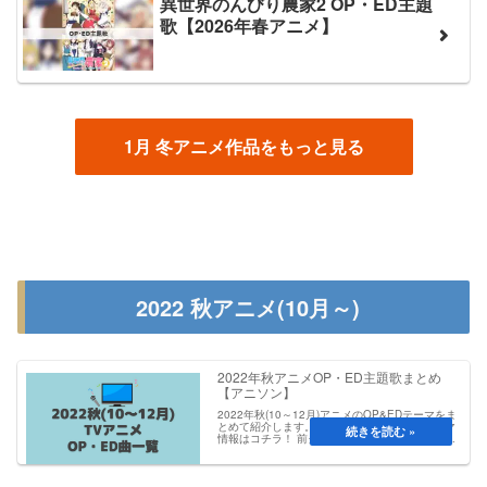
異世界のんびり農家2 OP・ED主題
歌【2026年春アニメ】
1月 冬アニメ作品をもっと見る
2022 秋アニメ(10月～)
2022年秋アニメOP・ED主題歌まとめ
【アニソン】
2022年秋(10～12月)アニメのOP&EDテーマをま
とめて紹介します。前・次クールOP＆EDテーマ
情報はコチラ！ 前クール：7月夏アニメのまとめ
次クール：1月冬アニメまとめアキバ冥途戦争
OP：メイド大回転 / とんとことんス...