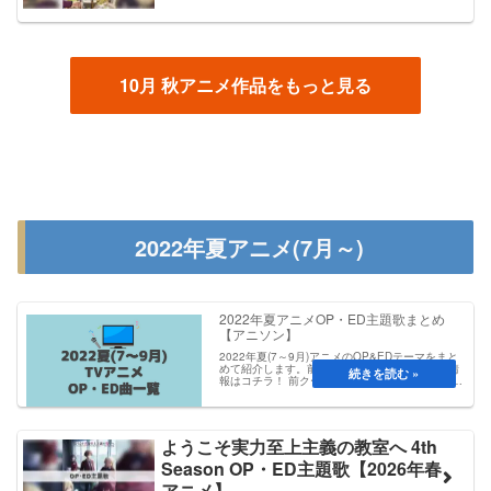
10月 秋アニメ作品をもっと見る
2022年夏アニメ(7月～)
2022年夏アニメOP・ED主題歌まとめ
【アニソン】
2022年夏(7～9月)アニメのOP&EDテーマをまと
めて紹介します。前・次クールOP＆EDテーマ情
報はコチラ！ 前クール：4月春アニメのまとめ 次
クール：10月秋アニメまとめアオアシ 第2クール
OP：Presence / Sup...
ようこそ実力至上主義の教室へ 4th
Season OP・ED主題歌【2026年春
アニメ】