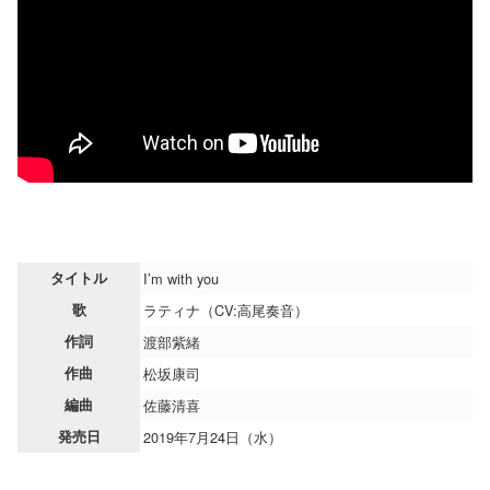
タイトル
I’m with you
歌
ラティナ（CV:高尾奏音）
作詞
渡部紫緒
作曲
松坂康司
編曲
佐藤清喜
発売日
2019年7月24日（水）