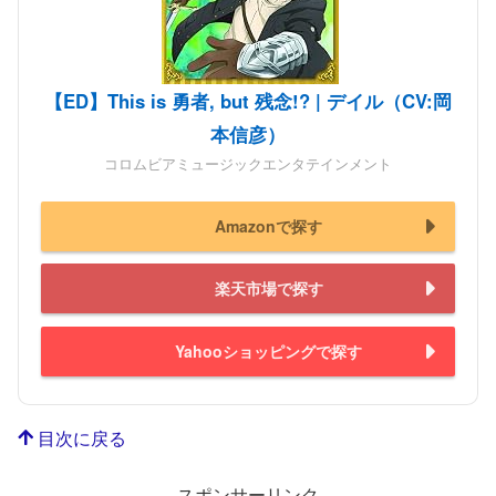
【ED】This is 勇者, but 残念!? | デイル（CV:岡
本信彦）
コロムビアミュージックエンタテインメント
Amazonで探す
楽天市場で探す
Yahooショッピングで探す
目次に戻る
スポンサーリンク