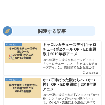
関連する記事
キャロル＆チューズデイ(キャロ
2019年夏アニメ
チュー) 第2クール OP・ED主題
歌｜2019年春アニメ
2019年夏から放送されるテレビアニメ
「キャロチュー」こと「キャロル＆チュ
ーズデイ」は、総監督でもある渡辺信一
郎さんとBONESによるアニメです。「キ
2019.08.28
ャロチュー」は春から放送が続く連続ク
ールの第2クール目になります。内容は音
かつて神だった獣たちへ（かつ
2019年夏アニメ
楽・歌をテーマに...
神） OP・ED主題歌｜2019年夏
アニメ
2019年夏に放送されるTVアニメの「かつ
神」こと「かつて神だった獣たちへ」
は、めいびい 先生による漫画が原作で