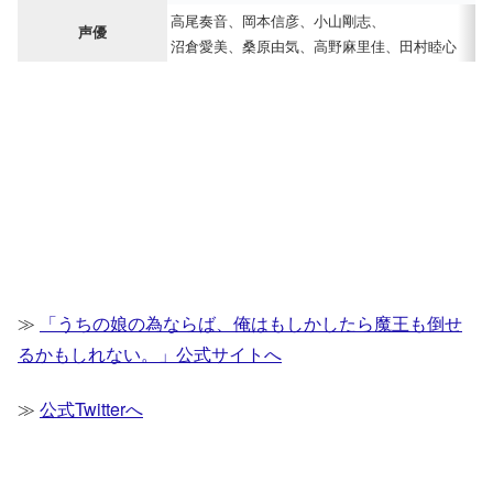
高尾奏音、岡本信彦、小山剛志、
声優
沼倉愛美、桑原由気、高野麻里佳、田村睦心
≫
「うちの娘の為ならば、俺はもしかしたら魔王も倒せ
るかもしれない。」公式サイトへ
≫
公式Twitterへ