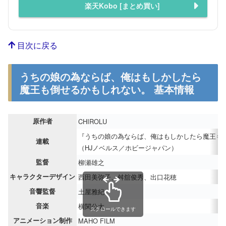
楽天Kobo [まとめ買い]
目次に戻る
うちの娘の為ならば、俺はもしかしたら
魔王も倒せるかもしれない。 基本情報
原作者
CHIROLU
『うちの娘の為ならば、俺はもしかしたら魔王も
連載
（HJノベルス／ホビージャパン）
監督
柳瀬雄之
キャラクターデザイン
西田美弥子、舛舘俊秀、出口花穂
音響監督
土屋雅紀
音楽
横関公太
スクロールできます
アニメーション制作
MAHO FILM