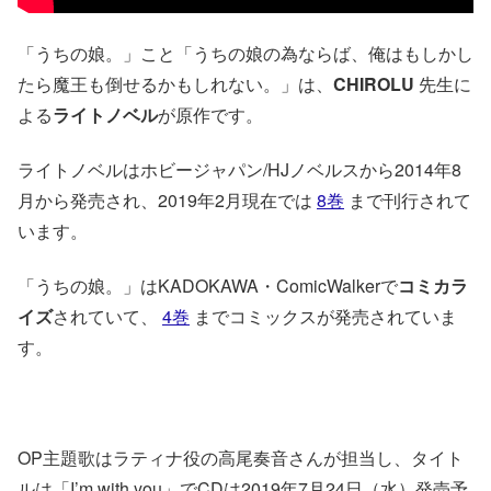
「うちの娘。」こと「うちの娘の為ならば、俺はもしかし
たら魔王も倒せるかもしれない。」は、
CHIROLU
先生に
よる
ライトノベル
が原作です。
ライトノベルはホビージャパン/HJノベルスから2014年8
月から発売され、2019年2月現在では
8巻
まで刊行されて
います。
「うちの娘。」はKADOKAWA・ComicWalkerで
コミカラ
イズ
されていて、
4巻
までコミックスが発売されていま
す。
OP主題歌はラティナ役の高尾奏音さんが担当し、タイト
ルは「I’m with you」でCDは2019年7月24日（水）発売予