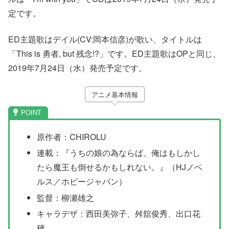
定です。
ED主題歌はデイル(CV:岡本信彦)が歌い、タイトルは
「This is 勇者, but 残念!?」です。ED主題歌はOPと同じ、
2019年7月24日（水）発売予定です。
アニメ基本情報
原作者：CHIROLU
連載：『うちの娘の為ならば、俺はもしかし
たら魔王も倒せるかもしれない。』（HJノベ
ルス／ホビージャパン）
監督：柳瀬雄之
キャラデザ：西田美弥子、舛舘俊秀、出口花
穂