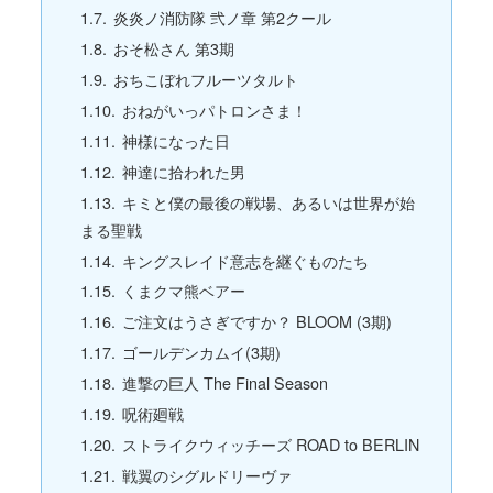
炎炎ノ消防隊 弐ノ章 第2クール
おそ松さん 第3期
おちこぼれフルーツタルト
おねがいっパトロンさま！
神様になった日
神達に拾われた男
キミと僕の最後の戦場、あるいは世界が始
まる聖戦
キングスレイド意志を継ぐものたち
くまクマ熊ベアー
ご注文はうさぎですか？ BLOOM (3期)
ゴールデンカムイ(3期)
進撃の巨人 The Final Season
呪術廻戦
ストライクウィッチーズ ROAD to BERLIN
戦翼のシグルドリーヴァ