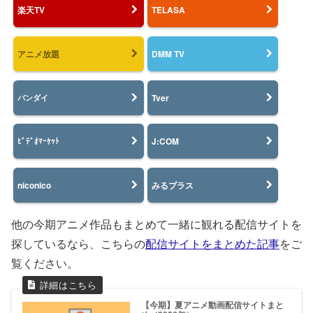
楽天TV
TELASA
アニメ放題
DMM TV
Tver
バンダイ
J:COM
ﾋﾞﾃﾞｵﾏｰｹｯﾄ
niconico
みるプラス
他の今期アニメ作品もまとめて一緒に観れる配信サイトを
探しているなら、こちらの
配信サイトをまとめた記事
をご
覧ください。
【今期】夏アニメ動画配信サイトまと