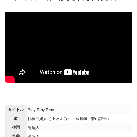
タイトル
Pray Pray Pray
歌
甘神三姉妹（上坂すみれ・本渡楓・若山詩音）
作詞
清竜人
作曲
清竜人