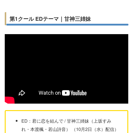
第1クール EDテーマ｜甘神三姉妹
ED：君に恋を結んで / 甘神三姉妹（上坂すみ
れ・本渡楓・若山詩音） （10月2日（水）配信）