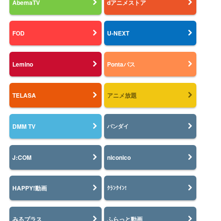
AbemaTV
dアニメストア
FOD
U-NEXT
Lemino
Pontaパス
TELASA
アニメ放題
DMM TV
バンダイ
J:COM
niconico
HAPPY!動画
ｸﾗﾝｸｲﾝ!
みるプラス
ふらっと動画