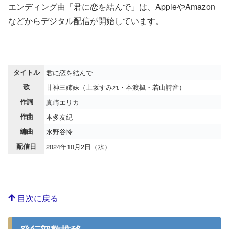
エンディング曲「君に恋を結んで」は、AppleやAmazon
などからデジタル配信が開始しています。
タイトル
君に恋を結んで
歌
甘神三姉妹（上坂すみれ・本渡楓・若山詩音）
作詞
真崎エリカ
作曲
本多友紀
編曲
水野谷怜
配信日
2024年10月2日（水）
目次に戻る