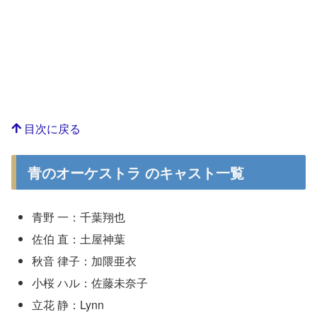
目次に戻る
青のオーケストラ のキャスト一覧
青野 一：千葉翔也
佐伯 直：土屋神葉
秋音 律子：加隈亜衣
小桜 ハル：佐藤未奈子
立花 静：Lynn