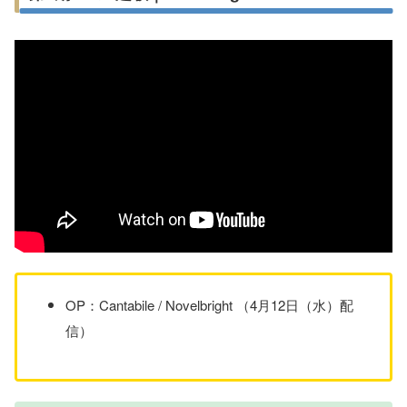
OP：Cantabile / Novelbright （4月12日（水）配
信）