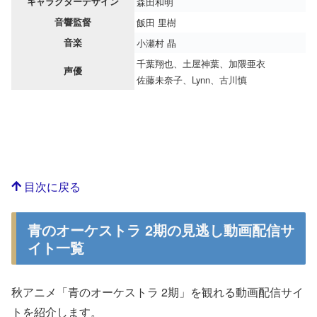
キャラクターデザイン
森田和明
音響監督
飯田 里樹
音楽
小瀬村 晶
千葉翔也、土屋神葉、加隈亜衣
声優
佐藤未奈子、Lynn、古川慎
目次に戻る
青のオーケストラ 2期の見逃し動画配信サ
イト一覧
秋アニメ「青のオーケストラ 2期」を観れる動画配信サイ
トを紹介します。