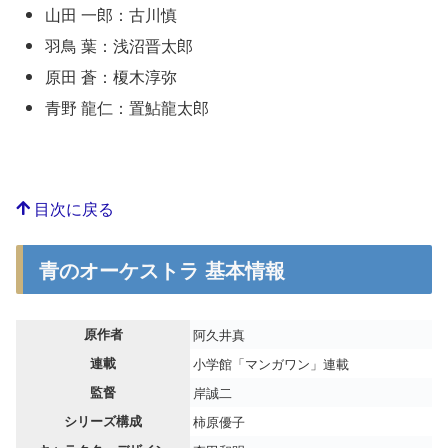
山田 一郎：古川慎
羽鳥 葉：浅沼晋太郎
原田 蒼：榎木淳弥
青野 龍仁：置鮎龍太郎
目次に戻る
青のオーケストラ 基本情報
原作者
阿久井真
連載
小学館「マンガワン」連載
監督
岸誠二
シリーズ構成
柿原優子