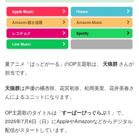
Apple Music
iTunes
Amazon 聴き放題
Amazon Music
レコチョク
Spotify
Line Music
夏アニメ「ばっどがーる」のOP主題歌は、
天狼群
さんが
担当です。
天狼群
は声優の橘杏咲、花宮初奈、松岡美里、花井美春さ
んによるユニットになります。
OP主題歌のタイトルは「
すーぱーびっぐらぶ！
」で、
2025年7月6日（日）にAppleやAmazonなどからデジタル
配信がスタートしています。