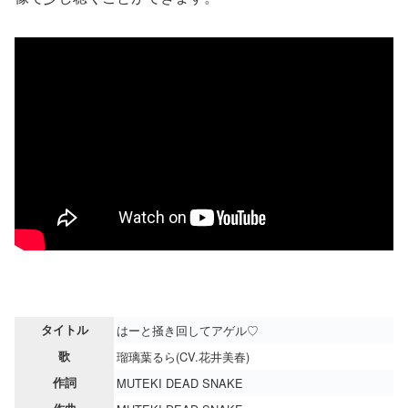
タイトル
はーと掻き回してアゲル♡
歌
瑠璃葉るら(CV.花井美春)
作詞
MUTEKI DEAD SNAKE