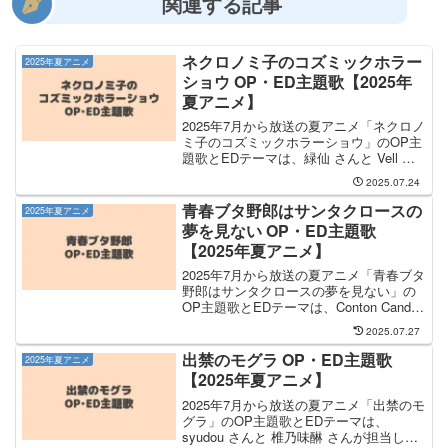
関連する記事
ネクロノミ子のコズミックホラー
2025年夏アニメ
ショウ OP・ED主題歌【2025年
夏アニメ】
2025年7月から放送の夏アニメ「ネクロノ
ミ子のコズミックホラーショウ」のOP主
題歌とEDテーマは、緑仙 さんと Vell さ
んが担当します。OP主題歌を手掛けるの
2025.07.24
は 緑仙 さんで、そのOP主題歌のタイト
ルは「確証論」になります。EDテーマ...
青春ブタ野郎はサンタクロースの
2025年夏アニメ
夢を見ない OP・ED主題歌
【2025年夏アニメ】
2025年7月から放送の夏アニメ「青春ブタ
野郎はサンタクロースの夢を見ない」の
OP主題歌とEDテーマは、Conton Candy
さんと 広川卯月、赤城郁実、姫路紗良、
2025.07.27
霧島透子 さんが担当します。OP主題歌
を手掛けるのは Conton Ca...
出禁のモグラ OP・ED主題歌
2025年夏アニメ
【2025年夏アニメ】
2025年7月から放送の夏アニメ「出禁のモ
グラ」のOP主題歌とEDテーマは、
syudou さんと 椎乃味醂 さんが担当しま