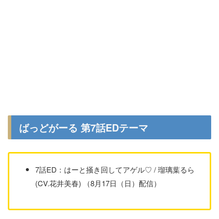
ばっどがーる 第7話EDテーマ
7話ED：はーと掻き回してアゲル♡ / 瑠璃葉るら
(CV.花井美春) （8月17日（日）配信）