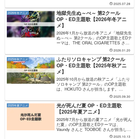
す。OP主題歌の担当はsyudouさんで、曲
2025.07.28
名は「神頼み」です。EDテーマを手掛け
るのは 椎乃味醂 さんで、そのEDテ...
地獄先生ぬ～べ～ 第2クール
2026年冬アニメ
OP・ED主題歌【2026年冬アニ
メ】
2026年1月から放送の冬アニメ「地獄先生
ぬ～べ～ 第2クール」のOP主題歌とEDテ
ーマは、THE ORAL CIGARETTES さん
と Ayumu Imazu さんが担当します。OP
2026.01.20
主題歌を手掛けるのは THE ORAL
CIGARET...
ふたりソロキャンプ 第2クール
2025年秋アニメ
OP・ED主題歌【2025年秋アニ
メ】
2025年10月から放送の秋アニメ「ふたり
ソロキャンプ 第2クール」のOP主題歌
は、HOKUTO さんが担当します。
HOKUTO さんが手掛けるOP主題歌のタ
2025.09.30
イトルは「ふたりでいようか」になりま
す。気になるところまで読み飛ばす OP
光が死んだ夏 OP・ED主題歌
2025年夏アニメ
主題歌を...
【2025年夏アニメ】
2025年7月から放送の夏アニメ「光が死ん
だ夏」のOP主題歌とEDテーマは、
Vaundy さんと TOOBOE さんが担当しま
す。OP主題歌を手掛けるのは Vaundy さ
2025.10.13