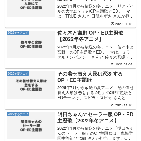
2022年1月から放送の冬アニメ「リアデイ
ルの大地にて」のOP主題歌とEDテーマ
は、TRUE さんと 田所あずさ さんが担当
します。OP主題歌は TRUE さんが担当
2022.01.12
し、OP主題歌のタイトルは「Happy
encount」です。TRUE さ...
佐々木と宮野 OP・ED主題歌
2022年冬アニメ
【2022年冬アニメ】
2022年1月から放送の冬アニメ「佐々木と
宮野」のOP主題歌とEDテーマは、ミラ
クルチンパンジー さんと 佐々木秀鳴・宮
野由美 が担当します。OP主題歌は ミラ
2022.03.05
クルチンパンジー さんが担当し、OP主
題歌のタイトルは「瞬き（まばたき）」
その着せ替え人形は恋をする
2025年夏アニメ
です。...
OP・ED主題歌
2025年7月から放送の夏アニメ「その着せ
替え人形は恋をする 2期」のOP主題歌と
EDテーマは、スピラ・スピカ さんと
PiKi さんが担当します。スピラ・スピカ
2025.11.16
さんが担当するOP主題歌のタイトルは
「アオとキラメキ」です。スピラ・スピ
明日ちゃんのセーラー服 OP・ED
2022年冬アニメ
カ ...
主題歌【2022年冬アニメ】
2022年1月から放送の冬アニメ「明日ちゃ
んのセーラー服」のOP主題歌は、蠟梅学
園中等部1年3組 さんが担当します。OP