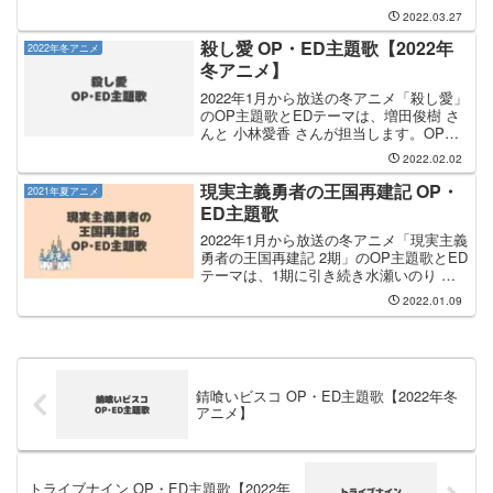
主題歌のタイトルは「はじまりのセツ
2022.03.27
ナ」です。気になるところまで読み飛ば
す OP主題歌を見る ED曲を見る 動画配
殺し愛 OP・ED主題歌【2022年
2022年冬アニメ
信サイト...
冬アニメ】
2022年1月から放送の冬アニメ「殺し愛」
のOP主題歌とEDテーマは、増田俊樹 さ
んと 小林愛香 さんが担当します。OP主
題歌は 増田俊樹 さんが担当し、OP主題
2022.02.02
歌のタイトルは「Midnight Dancer」で
す。増田俊樹 さんのCDは、...
現実主義勇者の王国再建記 OP・
2021年夏アニメ
ED主題歌
2022年1月から放送の冬アニメ「現実主義
勇者の王国再建記 2期」のOP主題歌とED
テーマは、1期に引き続き水瀬いのり さ
んと 愛美 さんのタッグが担当します。
2022.01.09
OP主題歌は 水瀬いのり さんが担当し、
OP主題歌のタイトルは「REAL-EYE...
錆喰いビスコ OP・ED主題歌【2022年冬
アニメ】
トライブナイン OP・ED主題歌【2022年