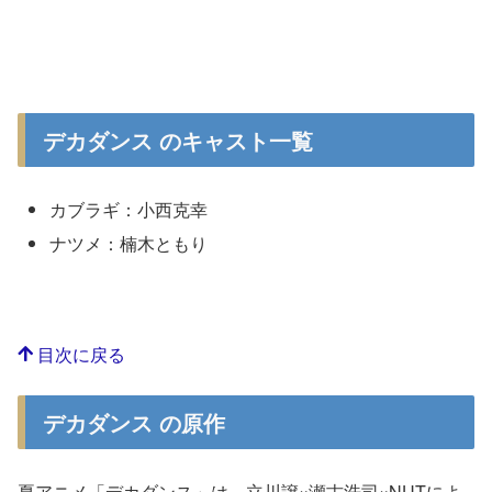
デカダンス のキャスト一覧
カブラギ：小西克幸
ナツメ：楠木ともり
目次に戻る
デカダンス の原作
夏アニメ「デカダンス」は、立川譲×瀬古浩司×NUTによ