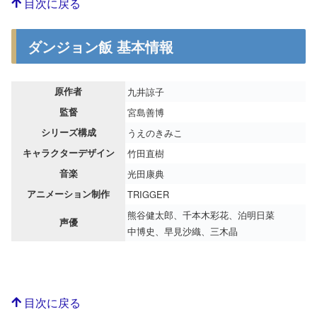
目次に戻る
ダンジョン飯 基本情報
原作者
九井諒子
監督
宮島善博
シリーズ構成
うえのきみこ
キャラクターデザイン
竹田直樹
音楽
光田康典
アニメーション制作
TRIGGER
熊谷健太郎、千本木彩花、泊明日菜
声優
中博史、早見沙織、三木晶
目次に戻る