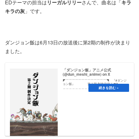
EDテーマの担当は
リーガルリリー
さんで、曲名は「
キラ
キラの灰
」です。
ダンジョン飯は6月13日の放送後に第2期の制作が決まり
ました。
「ダンジョン飯」アニメ公式
(@dun_meshi_anime) on X
◤￣￣￣￣￣￣￣￣￣￣￣￣￣◥ 『#ダンジ
ョン飯』 第２期 制作決定！🍄◣＿＿＿
＿＿＿＿＿＿＿＿＿＿◢“ダンジョン飯" それ
は食うか食われるかそこには上も下もなくただ
ひたすらに 食は生の特権であったダンジョン
飯 ああ ダンジョン飯——...