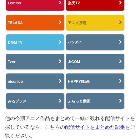
Lemino
楽天TV
TELASA
アニメ放題
DMM TV
バンダイ
Tver
J:COM
niconico
HAPPY!動画
みるプラス
ふらっと動画
他の今期アニメ作品もまとめて一緒に観れる配信サイトを
探しているなら、こちらの
配信サイトをまとめた記事
をご
覧ください。