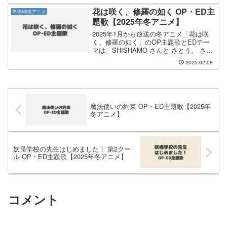
で、曲名は「Cold Night」です。HANA さ
んのCDは、20...
花は咲く、修羅の如く OP・ED主
2025年冬アニメ
題歌【2025年冬アニメ】
2025年1月から放送の冬アニメ「花は咲
く、修羅の如く」のOP主題歌とEDテー
マは、SHISHAMO さんと さとう。 さん
が担当します。OP主題歌の担当は
2025.02.08
SHISHAMOさんで、曲名は「自分革命」
です。EDテーマは さとう。 さんが担当
し...
魔法使いの約束 OP・ED主題歌【2025年
冬アニメ】
妖怪学校の先生はじめました！ 第2クー
ル OP・ED主題歌【2025年冬アニメ】
コメント