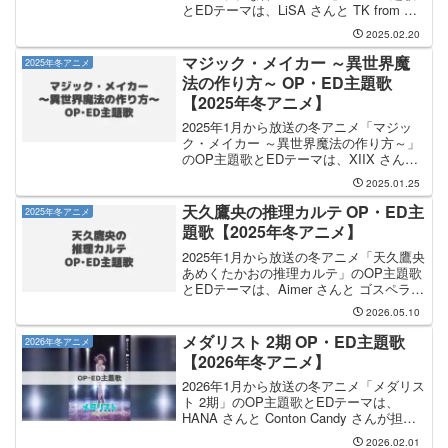
とEDテーマは、LiSA さんと TK from 凛
として時雨 さんが担当します。OP主題
2025.02.20
歌を手掛けるのは LiSA さんで、そのOP
主題歌のタイトルは...
マジック・メイカー ～異世界魔
2025年冬アニメ
法の作り方～ OP・ED主題歌
【2025年冬アニメ】
2025年1月から放送の冬アニメ「マジッ
ク・メイカー ～異世界魔法の作り方～」
のOP主題歌とEDテーマは、XIIX さんと
ハンブレッダーズ さんが担当します。
2025.01.25
OP主題歌の担当はXIIXさんで、曲名は
「煌めき」です。EDテーマは ハンブレ
天久鷹央の推理カルテ OP・ED主
2025年冬アニメ
ッ...
題歌【2025年冬アニメ】
2025年1月から放送の冬アニメ「天久鷹央
あめくたかおの推理カルテ」のOP主題歌
とEDテーマは、Aimer さんと ゴスペラー
ズ さんが担当します。OP主題歌を手掛
2026.05.10
けるのは Aimer さんで、そのOP主題歌の
タイトルは「SCOPE」になり...
メダリスト 2期 OP・ED主題歌
2026年冬アニメ
【2026年冬アニメ】
2026年1月から放送の冬アニメ「メダリス
ト 2期」のOP主題歌とEDテーマは、
HANA さんと Conton Candy さんが担当
します。OP主題歌の担当はHANAさん
2026.02.01