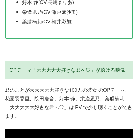
好本 静(CV.長縄まりあ)
栄逢凪乃(CV.瀬戸麻沙美)
薬膳楠莉(CV.朝井彩加)
OPテーマ「大大大大大好きな君へ♡」が聴ける映像
君のことが大大大大大好きな100人の彼女 のOPテーマ、
花園羽香里、院田唐音、好本 静、栄逢凪乃、薬膳楠莉
「大大大大大好きな君へ♡」は PV で少し聴くことができ
ます。