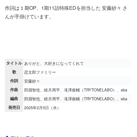
作詞は１期OP、1期11話特殊EDを担当した 安藤紗々 さ
んが手掛けています。
タイトル
ありがと、大好きになってくれて
歌
恋太郎ファミリー
作詞
安藤紗々
作曲
田淵智也、睦月周平、滝澤俊輔（TRYTONELABO）、eba
編曲
田淵智也、睦月周平、滝澤俊輔（TRYTONELABO）、eba
発売日
2025年2月5日（水）