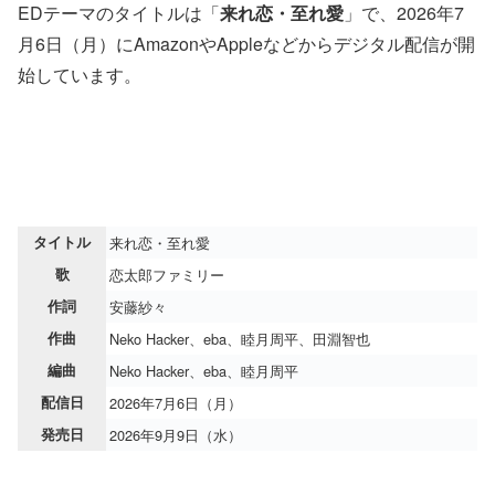
EDテーマのタイトルは「
来れ恋・至れ愛
」で、2026年7
月6日（月）にAmazonやAppleなどからデジタル配信が開
始しています。
タイトル
来れ恋・至れ愛
歌
恋太郎ファミリー
作詞
安藤紗々
作曲
Neko Hacker、eba、睦月周平、田淵智也
編曲
Neko Hacker、eba、睦月周平
配信日
2026年7月6日（月）
発売日
2026年9月9日（水）