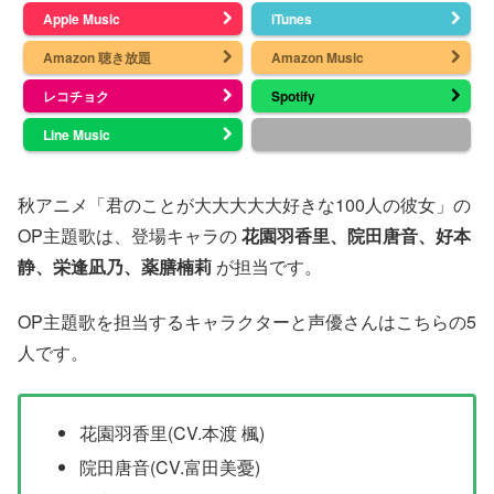
Apple Music
iTunes
Amazon 聴き放題
Amazon Music
レコチョク
Spotify
Line Music
秋アニメ「君のことが大大大大大好きな100人の彼女」の
OP主題歌は、登場キャラの
花園羽香里、院田唐音、好本
静、栄逢凪乃、薬膳楠莉
が担当です。
OP主題歌を担当するキャラクターと声優さんはこちらの5
人です。
花園羽香里(CV.本渡 楓)
院田唐音(CV.富田美憂)