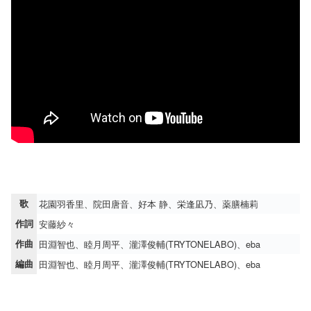
歌
花園羽香里、院田唐音、好本 静、栄逢凪乃、薬膳楠莉
作詞
安藤紗々
作曲
田淵智也、睦月周平、瀧澤俊輔(TRYTONELABO)、eba
編曲
田淵智也、睦月周平、瀧澤俊輔(TRYTONELABO)、eba