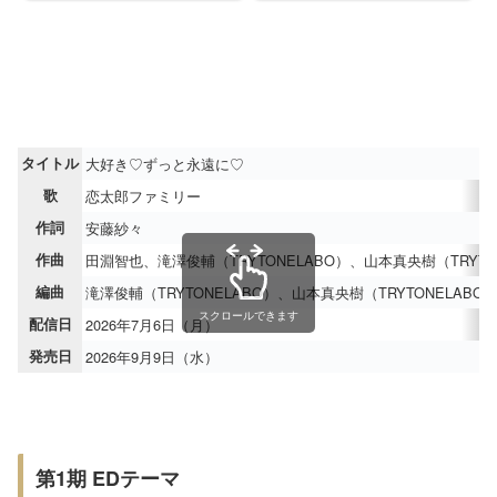
タイトル
大好き♡ずっと永遠に♡
歌
恋太郎ファミリー
作詞
安藤紗々
作曲
田淵智也、滝澤俊輔（TRYTONELABO）、山本真央樹（TRYTO
編曲
滝澤俊輔（TRYTONELABO）、山本真央樹（TRYTONELABO
スクロールできます
配信日
2026年7月6日（月）
発売日
2026年9月9日（水）
第1期 EDテーマ