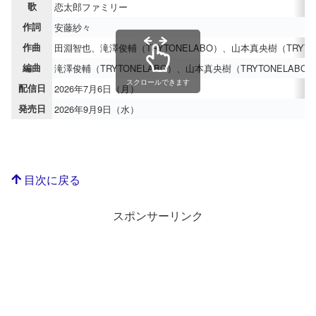
歌
恋太郎ファミリー
作詞
安藤紗々
作曲
田淵智也、滝澤俊輔（TRYTONELABO）、山本真央樹（TRYTO
編曲
滝澤俊輔（TRYTONELABO）、山本真央樹（TRYTONELABO
スクロールできます
配信日
2026年7月6日（月）
発売日
2026年9月9日（水）
目次に戻る
スポンサーリンク