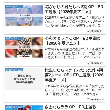
んで、そのOP主題歌のタイトルは「最最
最高級のお世話して」になります。E...
花ざかりの君たちへ 2期 OP・ED
2026年夏アニメ
主題歌【2026年夏アニメ】
2026年7月から放送の夏アニメ「花ざかり
の君たちへ 2期」のOP主題歌とEDテーマ
は、Omoinotake さんが担当します。OP
主題歌のタイトルは「FLASHBULB」
2026.07.22
で、EDテーマの曲名は「花束」です。気
になるところまで読み飛ばす O...
令和のダラさん OP・ED主題歌
2026年夏アニメ
【2026年夏アニメ】
2026年7月から放送の夏アニメ「令和のダ
ラさん」のOP主題歌とEDテーマは、ダ
ラさん(CV.田村睦心)、三十木谷日向(CV.
津田美波)、三十木谷薫(CV.寺澤百花)、ナ
2026.07.03
レーション(CV.てらそままさき) さんと
REIRIE さんが担当し...
転生したらスライムだった件 4期
2026年夏アニメ
第2クール OP・ED主題歌【2026
年夏アニメ】
2026年7月から放送の夏アニメ「転生した
らスライムだった件 4期 第2クール」の
OP主題歌とEDテーマは、Daoko さんと
田所あずさ さんが担当します。OP主題
2026.07.09
歌を手掛けるのは Daoko さんで、その
OP主題歌のタイトルは「TACT...
さよならララ OP・ED主題歌
2026年夏アニメ