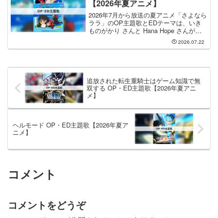
【2026年夏アニメ】
2026年7月から放送の夏アニメ「さよなら
ララ」のOP主題歌とEDテーマは、いき
ものがかり さんと Hana Hope さんが担
当します。OP主題歌を手掛けるのは い
2026.07.22
きものがかり さんで、そのOP主題歌の
タイトルは「さよならララ」になりま
す...
追放された転生重騎士はゲーム知識で無
双する OP・ED主題歌【2026年夏アニ
メ】
ヘルモード OP・ED主題歌【2026年夏ア
ニメ】
コメント
コメントをどうぞ