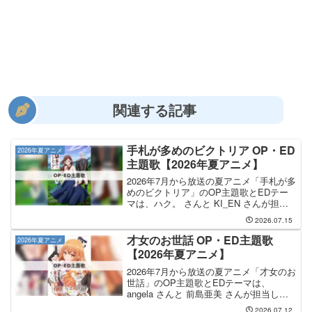
関連する記事
手札が多めのビクトリア OP・ED
2026年夏アニメ
主題歌【2026年夏アニメ】
2026年7月から放送の夏アニメ「手札が多
めのビクトリア」のOP主題歌とEDテー
マは、ハク。 さんと KI_EN さんが担当
します。OP主題歌の担当はハク。さん
2026.07.15
で、曲名は「一進」です。ハク。 さんの
CDは、2026年7月8日（水）に発売され...
才女のお世話 OP・ED主題歌
2026年夏アニメ
【2026年夏アニメ】
2026年7月から放送の夏アニメ「才女のお
世話」のOP主題歌とEDテーマは、
angela さんと 前島亜美 さんが担当しま
す。OP主題歌を手掛けるのは angela さ
2026.07.12