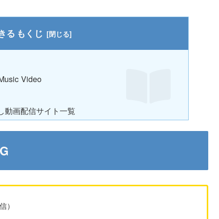
もくじ
sic Video
し動画配信サイト一覧
G
配信）