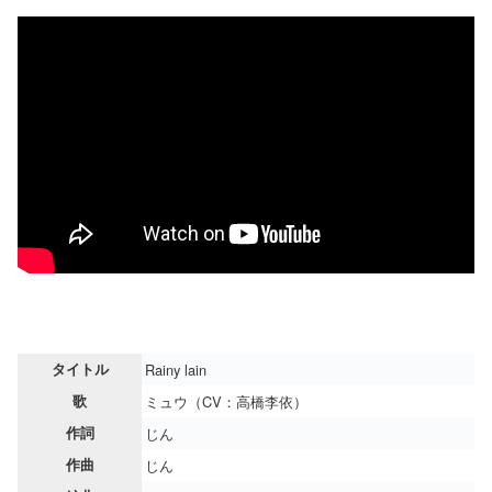
タイトル
Rainy lain
歌
ミュウ（CV：高橋李依）
作詞
じん
作曲
じん