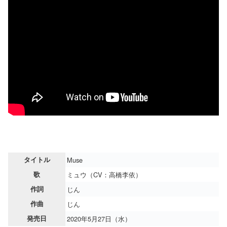
タイトル
Muse
歌
ミュウ（CV：高橋李依）
作詞
じん
作曲
じん
発売日
2020年5月27日（水）