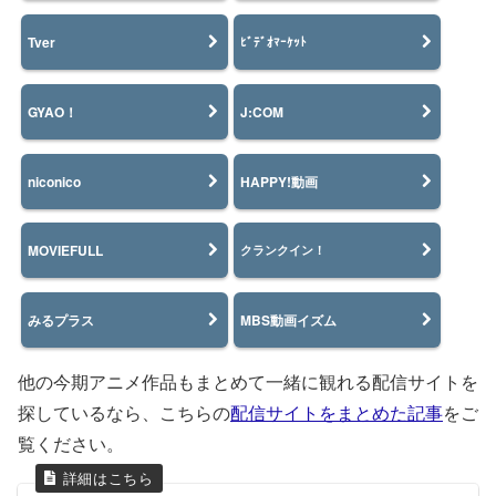
Tver
ﾋﾞﾃﾞｵﾏｰｹｯﾄ
GYAO！
J:COM
niconico
HAPPY!動画
MOVIEFULL
クランクイン！
みるプラス
MBS動画イズム
他の今期アニメ作品もまとめて一緒に観れる配信サイトを
探しているなら、こちらの
配信サイトをまとめた記事
をご
覧ください。