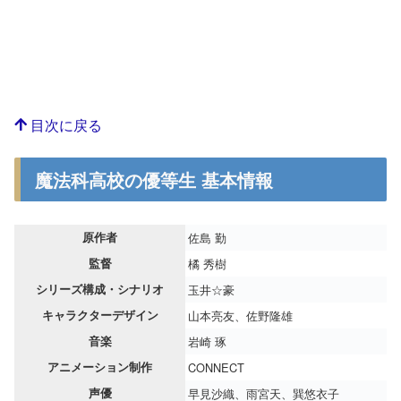
目次に戻る
魔法科高校の優等生 基本情報
原作者
佐島 勤
監督
橘 秀樹
シリーズ構成・シナリオ
玉井☆豪
キャラクターデザイン
山本亮友、佐野隆雄
音楽
岩崎 琢
アニメーション制作
CONNECT
声優
早見沙織、雨宮天、巽悠衣子