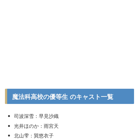
魔法科高校の優等生 のキャスト一覧
司波深雪：早見沙織
光井ほのか：雨宮天
北山雫：巽悠衣子