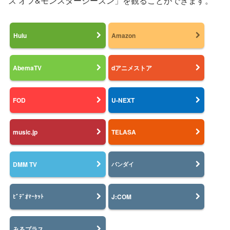
ズ オフ&モンスターシーズン」を観ることができます。
Hulu
Amazon
AbemaTV
dアニメストア
FOD
U-NEXT
music.jp
TELASA
DMM TV
バンダイ
J:COM
ﾋﾞﾃﾞｵﾏｰｹｯﾄ
みるプラス