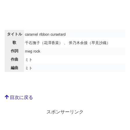
タイトル
caramel ribbon cursetard
歌
千石撫子（花澤香菜） 、 斧乃木余接（早見沙織）
作詞
meg rock
作曲
ミト
編曲
ミト
目次に戻る
スポンサーリンク