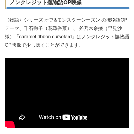
ノンクレジット撫物語OP映像
〈物語〉シリーズ オフ&モンスターシーズン の撫物語OP
テーマ、千石撫子（花澤香菜） 、 斧乃木余接（早見沙
織）「caramel ribbon cursetard」はノンクレジット撫物語
OP映像で少し聴くことができます。