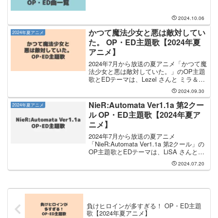
2024.10.06
かつて魔法少女と悪は敵対してい
2024年夏アニメ
た。 OP・ED主題歌【2024年夏
アニメ】
2024年7月から放送の夏アニメ「かつて魔
法少女と悪は敵対していた。」のOP主題
歌とEDテーマは、Lezel さんと ミラ＆深
森白夜 さんが担当します。OP主題歌は
2024.09.30
Lezel さんが担当し、OP主題歌のタイト
ルは「未完成ランデヴー」です。...
NieR:Automata Ver1.1a 第2クー
2024年夏アニメ
ル OP・ED主題歌【2024年夏ア
ニメ】
2024年7月から放送の夏アニメ
「NieR:Automata Ver1.1a 第2クール」の
OP主題歌とEDテーマは、LiSA さんと
GEMS COMPANY さんが担当します。
2024.07.20
LiSA さんが担当するOP主題歌のタイト
ルは「ブラックボッ...
負けヒロインが多すぎる！ OP・ED主題
歌【2024年夏アニメ】