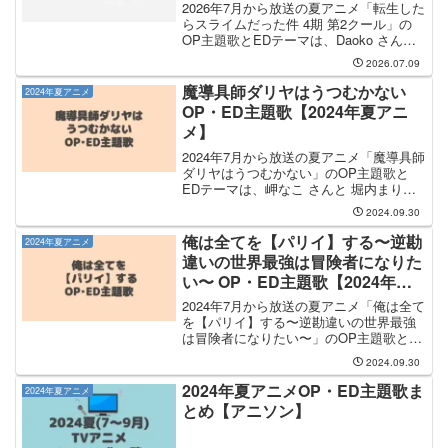
2026年7月から放送の夏アニメ「転生した
らスライムだった件 4期 第2クール」の
OP主題歌とEDテーマは、Daoko さんと
田所あずさ さんが担当します。OP主題
2026.07.09
歌を手掛けるのは Daoko さんで、その
OP主題歌のタイトルは「TACT...
魔導具師ダリヤはうつむかない
2024年夏アニメ
OP・ED主題歌【2024年夏アニ
メ】
2024年7月から放送の夏アニメ「魔導具師
ダリヤはうつむかない」のOP主題歌と
EDテーマは、岬なこ さんと 堀内まり菜
さんが担当します。OP主題歌を手掛ける
2024.09.30
のは 岬なこ さんで、そのOP主題歌のタ
イトルは「ちいさな蕾」になります。岬
俺は全てを【パリイ】する〜逆勘
2024年夏アニメ
なこ ...
違いの世界最強は冒険者になりた
い〜 OP・ED主題歌【2024年夏
アニメ】
2024年7月から放送の夏アニメ「俺は全て
を【パリイ】する〜逆勘違いの世界最強
は冒険者になりたい〜」のOP主題歌と
EDテーマは、桜木舞華 さんと ウタヒメ
2024.09.30
ドリーム オールスターズ が担当します。
OP主題歌の担当は桜木舞華 【ウタヒメ
2024年夏アニメOP・ED主題歌ま
2024年夏アニメ
ドリー...
とめ【アニソン】