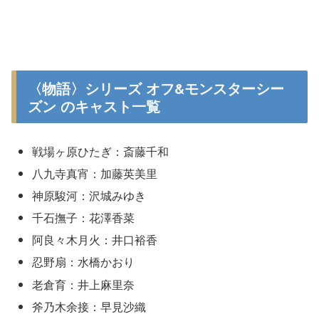
〈物語〉シリーズ オフ&モンスターシー
ズン のキャスト一覧
戦場ヶ原ひたぎ：斎藤千和
八九寺真宵：加藤英美里
神原駿河：沢城みゆき
千石撫子：花澤香菜
阿良々木月火：井口裕香
忍野扇：水橋かおり
老倉育：井上麻里奈
斧乃木余接：早見沙織