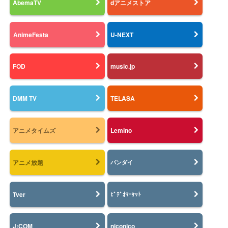
AbemaTV
dアニメストア
AnimeFesta
U-NEXT
FOD
music.jp
DMM TV
TELASA
アニメタイムズ
Lemino
アニメ放題
バンダイ
Tver
ﾋﾞﾃﾞｵﾏｰｹｯﾄ
J:COM
niconico