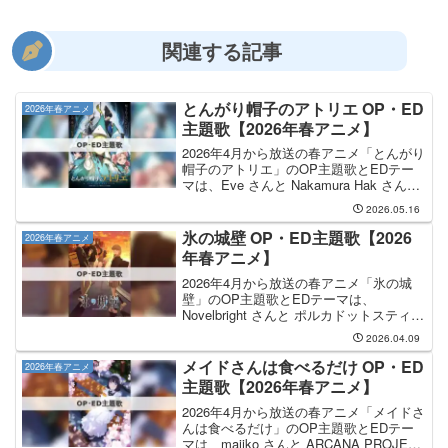
関連する記事
とんがり帽子のアトリエ OP・ED
2026年春アニメ
主題歌【2026年春アニメ】
2026年4月から放送の春アニメ「とんがり
帽子のアトリエ」のOP主題歌とEDテー
マは、Eve さんと Nakamura Hak さんが
担当します。OP主題歌の担当はEveさん
2026.05.16
で、曲名は「風のアンセム feat. suis
from ヨルシカ...
氷の城壁 OP・ED主題歌【2026
2026年春アニメ
年春アニメ】
2026年4月から放送の春アニメ「氷の城
壁」のOP主題歌とEDテーマは、
Novelbright さんと ポルカドットスティン
グレイ さんが担当します。OP主題歌を
2026.04.09
手掛けるのは Novelbright さんで、その
OP主題歌のタイトルは「透明...
メイドさんは食べるだけ OP・ED
2026年春アニメ
主題歌【2026年春アニメ】
2026年4月から放送の春アニメ「メイドさ
んは食べるだけ」のOP主題歌とEDテー
マは、majiko さんと ARCANA PROJECT