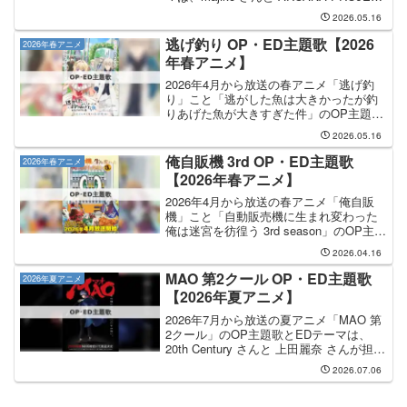
さんが担当します。OP主題歌は majiko
2026.05.16
さんが担当し、OP主題歌のタイトルは
「リボン」です。ED...
逃げ釣り OP・ED主題歌【2026
2026年春アニメ
年春アニメ】
2026年4月から放送の春アニメ「逃げ釣
り」こと「逃がした魚は大きかったが釣
りあげた魚が大きすぎた件」のOP主題歌
とEDテーマは、HoneyWorks feat.鈴木愛
2026.05.16
理 さんと 吉乃 さんが担当します。OP主
題歌は HoneyWorks ...
俺自販機 3rd OP・ED主題歌
2026年春アニメ
【2026年春アニメ】
2026年4月から放送の春アニメ「俺自販
機」こと「自動販売機に生まれ変わった
俺は迷宮を彷徨う 3rd season」のOP主題
歌とEDテーマは、ビバラッシュ さんと
2026.04.16
FUWAMOCO さんが担当します。OP主題
歌の担当はビバラッシュさんで、...
MAO 第2クール OP・ED主題歌
2026年夏アニメ
【2026年夏アニメ】
2026年7月から放送の夏アニメ「MAO 第
2クール」のOP主題歌とEDテーマは、
20th Century さんと 上田麗奈 さんが担当
します。OP主題歌は 20th Century さん
2026.07.06
が担当し、OP主題歌のタイトルは「僕ら
が上書きする世...