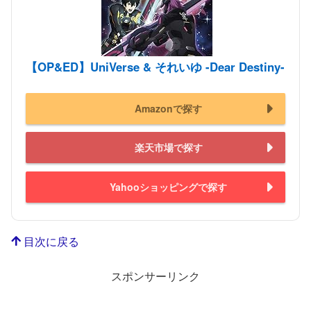
【OP&ED】UniVerse & それいゆ -Dear Destiny-
Amazonで探す
楽天市場で探す
Yahooショッピングで探す
目次に戻る
スポンサーリンク