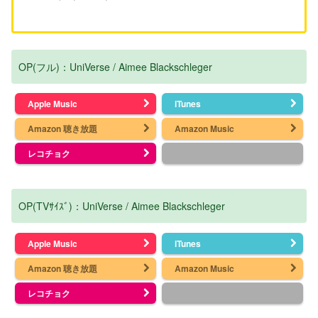
OP(フル)：UniVerse / Aimee Blackschleger
Apple Music
iTunes
Amazon 聴き放題
Amazon Music
レコチョク
OP(TVｻｲｽﾞ)：UniVerse / Aimee Blackschleger
Apple Music
iTunes
Amazon 聴き放題
Amazon Music
レコチョク