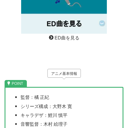
ED曲を見る
アニメ基本情報
監督：橘 正紀
シリーズ構成：大野木 寛
キャラデザ：鯉川 慎平
音響監督：木村 絵理子