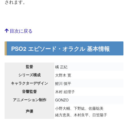
されます。
目次に戻る
PSO2 エピソード・オラクル 基本情報
監督
橘 正紀
シリーズ構成
大野木 寛
キャラクターデザイン
鯉川 慎平
音響監督
木村 絵理子
アニメーション制作
GONZO
小野大輔、下野紘、佐藤聡美
声優
緒方恵美、木村良平、日笠陽子