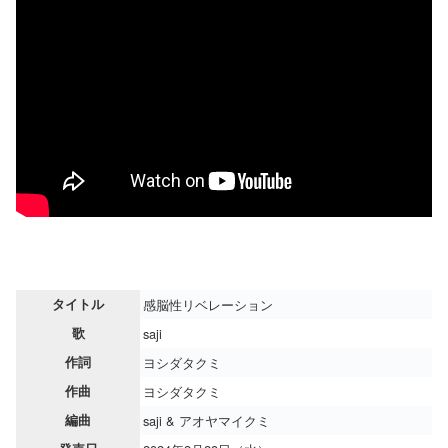
タイトル
感脳性リベレーション
歌
saji
作詞
ヨシダタクミ
作曲
ヨシダタクミ
編曲
saji & アオヤマイクミ