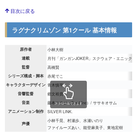
目次に戻る
ラグナクリムゾン 第1クール 基本情報
原作者
小林大樹
連載
月刊「ガンガンJOKER」スクウェア・エニックス
監督
高橋賢
シリーズ構成・脚本
赤尾でこ
キャラクターデザイン
青木慎平
音響監督
郷文裕貴
音楽
藤本コウジ（Sus4 Inc）/ ササキオサム
スクロールできます
アニメーション制作
SILVER LINK.
小林千晃、村瀬歩、水瀬いのり
声優
ファイルーズあい、能登麻美子、東地宏樹