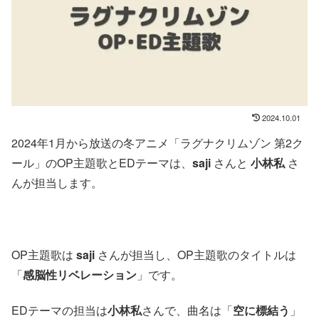
2024.10.01
2024年1月から放送の冬アニメ「ラグナクリムゾン 第2ク
ール」のOP主題歌とEDテーマは、
saji
さんと
小林私
さ
んが担当します。
OP主題歌は
saji
さんが担当し、OP主題歌のタイトルは
「
感脳性リベレーション
」です。
EDテーマの担当は
小林私
さんで、曲名は「
空に標結う
」