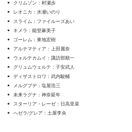
クリムゾン：村瀬歩
レオニカ：水瀬いのり
スライム：ファイルーズあい
キメラ：能登麻美子
ゴーレム：東地宏樹
アルテマティア：上田麗奈
ウォルテカムイ：諏訪部順一
グリュムウェルテ：子安武人
ディザストロワ：武内駿輔
メルグブデ：塩屋浩三
未来ラグナ：神奈延年
スターリア・レーゼ：日高里菜
へゼラ/グレア：土屋李央