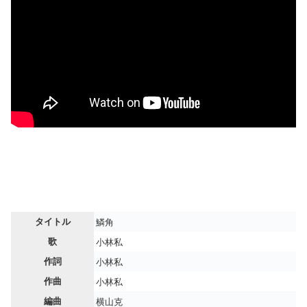
タイトル
鱗角
歌
小林私
作詞
小林私
作曲
小林私
編曲
横山克