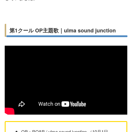
第1クール OP主題歌｜ulma sound junction
OP：ROAR / ulma sound junction （10月1日