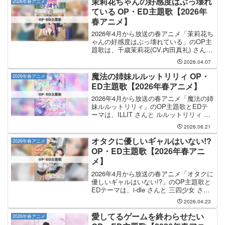
茉莉花ちゃんの好感度はぶっ壊れ
2026年春アニメ
ている OP・ED主題歌【2026年
春アニメ】
2026年4月から放送の春アニメ「茉莉花ち
ゃんの好感度はぶっ壊れている」のOP主
題歌は、千歳茉莉花(CV.内田真礼) さんが
担当します。気になるところまで読み飛
2026.04.07
ばす OP主題歌を見る ED曲を見る 動画
配信サイトを確認する茉莉花ちゃんの好
魔法の姉妹ルルットリリィ OP・
2026年春アニメ
感...
ED主題歌【2026年春アニメ】
2026年4月から放送の春アニメ「魔法の姉
妹ルルットリリィ」のOP主題歌とEDテ
ーマは、ILLIT さんと ルルットリリィ さ
んが担当します。OP主題歌を手掛けるの
2026.06.21
は ILLIT さんで、そのOP主題歌のタイト
ルは「Bubee」になります。...
オタクに優しいギャルはいない!?
2026年春アニメ
OP・ED主題歌【2026年春アニ
メ】
2026年4月から放送の春アニメ「オタクに
優しいギャルはいない!?」のOP主題歌と
EDテーマは、i-dle さんと 三四少女 さん
が担当します。OP主題歌を手掛けるのは
2026.04.23
i-dle さんで、そのOP主題歌のタイトルは
「HIDE AND SE...
愛してるゲームを終わらせたい
2026年春アニメ