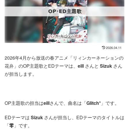
2026.04.11
2026年4月から放送の春アニメ「リィンカーネーションの
花弁」のOP主題歌とEDテーマは、
eill
さんと
Sizuk
さん
が担当します。
OP主題歌の担当は
eill
さんで、曲名は「
Glitch*
」です。
EDテーマは
Sizuk
さんが担当し、EDテーマのタイトルは
「
零
」です。