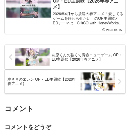
OP・ED主題歌【2026年春アニ
メ】
2026年4月から放送の春アニメ「愛してる
ゲームを終わらせたい」のOP主題歌と
EDテーマは、CHiCO with HoneyWorks
さんと PompadollS さんが担当します。
2026.04.15
OP主題歌を手掛けるのは CHiCO with
Hone...
灰原くんの強くて青春ニューゲーム OP・
ED主題歌【2026年春アニメ】
左ききのエレン OP・ED主題歌【2026年
春アニメ】
コメント
コメントをどうぞ