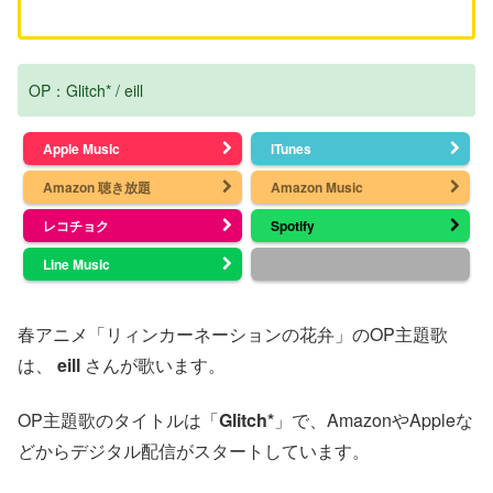
OP：Glitch* / eill
Apple Music
iTunes
Amazon 聴き放題
Amazon Music
レコチョク
Spotify
Line Music
春アニメ「リィンカーネーションの花弁」のOP主題歌
は、
eill
さんが歌います。
OP主題歌のタイトルは「
Glitch*
」で、AmazonやAppleな
どからデジタル配信がスタートしています。