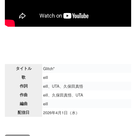
タイトル
Glitch*
歌
eill
作詞
eill、UTA、久保田真悟
作曲
eill、久保田真悟、UTA
編曲
eill
配信日
2026年4月1日（水）