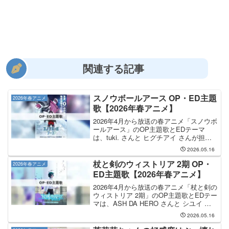
関連する記事
スノウボールアース OP・ED主題
2026年春アニメ
歌【2026年春アニメ】
2026年4月から放送の春アニメ「スノウボ
ールアース」のOP主題歌とEDテーマ
は、tuki. さんと ヒグチアイ さんが担当
します。OP主題歌の担当はtuki.さんで、
2026.05.16
曲名は「零-zero-」です。EDテーマは ヒ
グチアイ さんが担当し、E...
杖と剣のウィストリア 2期 OP・
2026年春アニメ
ED主題歌【2026年春アニメ】
2026年4月から放送の春アニメ「杖と剣の
ウィストリア 2期」のOP主題歌とEDテー
マは、ASH DA HERO さんと シユイ さ
んが担当します。OP主題歌の担当はASH
2026.05.16
DA HEROさんで、曲名は
「BELIEVERS」です。ASH D...