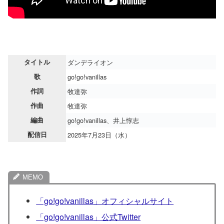
タイトル
ダンデライオン
歌
go!go!vanillas
作詞
牧達弥
作曲
牧達弥
編曲
go!go!vanillas、井上惇志
配信日
2025年7月23日（水）
「go!go!vanillas」オフィシャルサイト
「go!go!vanillas」公式Twitter