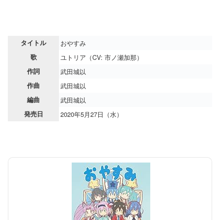
タイトル
おやすみ
歌
ユトリア（CV: 市ノ瀬加那）
作詞
武田城以
作曲
武田城以
編曲
武田城以
発売日
2020年5月27日（水）