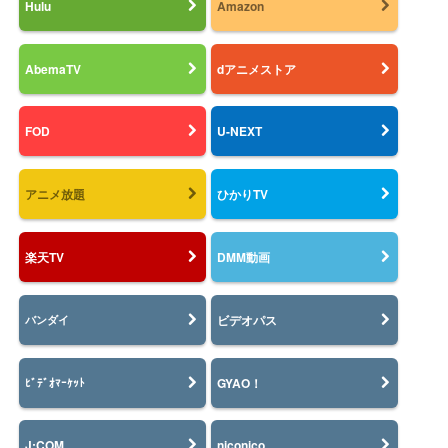
Hulu
Amazon
AbemaTV
dアニメストア
FOD
U-NEXT
アニメ放題
ひかりTV
楽天TV
DMM動画
ビデオパス
バンダイ
GYAO！
ﾋﾞﾃﾞｵﾏｰｹｯﾄ
J:COM
niconico