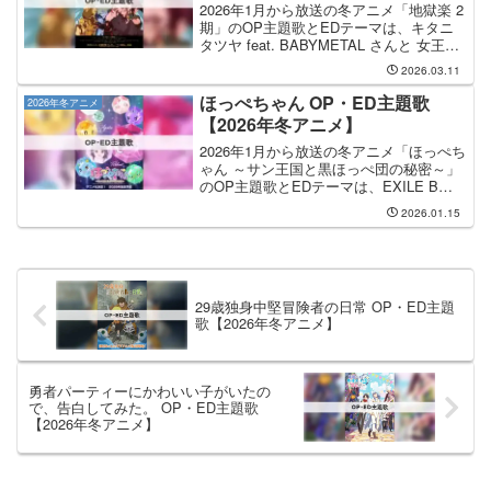
2026年1月から放送の冬アニメ「地獄楽 2
期」のOP主題歌とEDテーマは、キタニ
タツヤ feat. BABYMETAL さんと 女王蜂
さんが担当します。OP主題歌を手掛ける
2026.03.11
のは キタニタツヤ feat. BABYMETAL さ
んで、その...
ほっぺちゃん OP・ED主題歌
2026年冬アニメ
【2026年冬アニメ】
2026年1月から放送の冬アニメ「ほっぺち
ゃん ～サン王国と黒ほっぺ団の秘密～」
のOP主題歌とEDテーマは、EXILE B
HAPPY さんと あみゅどる さんが担当し
2026.01.15
ます。OP主題歌の担当はEXILE B
HAPPYさんで、曲名は「Hop...
29歳独身中堅冒険者の日常 OP・ED主題
歌【2026年冬アニメ】
勇者パーティーにかわいい子がいたの
で、告白してみた。 OP・ED主題歌
【2026年冬アニメ】