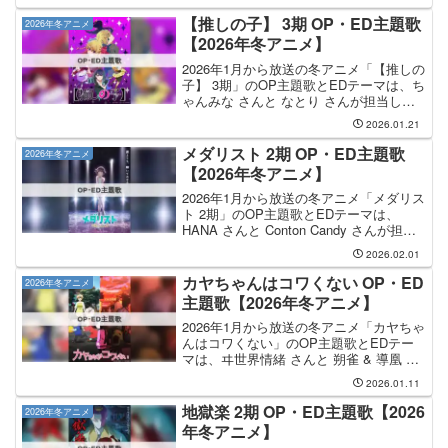
GRANRODEO さんが担当し、OP主題歌
のタイトルは「GO GO PARADISE...
【推しの子】 3期 OP・ED主題歌
2026年冬アニメ
【2026年冬アニメ】
2026年1月から放送の冬アニメ「【推しの
子】 3期」のOP主題歌とEDテーマは、ち
ゃんみな さんと なとり さんが担当しま
す。OP主題歌を手掛けるのは ちゃんみ
2026.01.21
な さんで、そのOP主題歌のタイトルは
「TEST ME」になります。EDテーマ...
メダリスト 2期 OP・ED主題歌
2026年冬アニメ
【2026年冬アニメ】
2026年1月から放送の冬アニメ「メダリス
ト 2期」のOP主題歌とEDテーマは、
HANA さんと Conton Candy さんが担当
します。OP主題歌の担当はHANAさん
2026.02.01
で、曲名は「Cold Night」です。HANA さ
んのCDは、20...
カヤちゃんはコワくない OP・ED
2026年冬アニメ
主題歌【2026年冬アニメ】
2026年1月から放送の冬アニメ「カヤちゃ
んはコワくない」のOP主題歌とEDテー
マは、ヰ世界情緒 さんと 朔雀 & 導凰 さ
んが担当します。OP主題歌の担当はヰ世
2026.01.11
界情緒さんで、曲名は「まぼろしの行
方」です。EDテーマは 朔雀 & 導凰 さ
地獄楽 2期 OP・ED主題歌【2026
2026年冬アニメ
ん...
年冬アニメ】