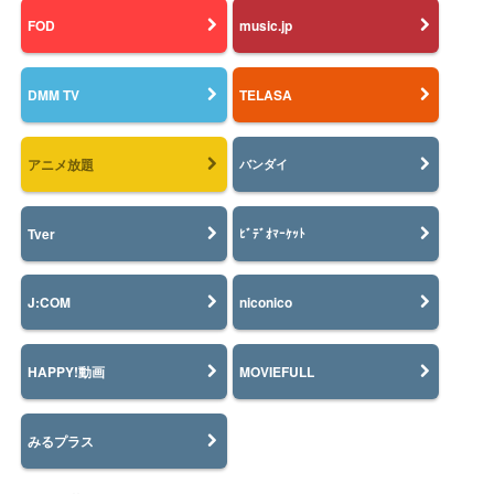
FOD
music.jp
DMM TV
TELASA
アニメ放題
バンダイ
Tver
ﾋﾞﾃﾞｵﾏｰｹｯﾄ
J:COM
niconico
HAPPY!動画
MOVIEFULL
みるプラス