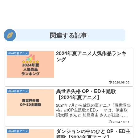
関連する記事
2024年夏アニメ人気作品ランキ
2024年夏アニメ
ング
2026.08.05
異世界失格 OP・ED主題歌
2024年夏アニメ
【2024年夏アニメ】
2024年7月から放送の夏アニメ「異世界失
格」のOP主題歌とEDテーマは、伊東歌
詞太郎 さんと 前島麻由 さんが担当しま
す。OP主題歌の担当は伊東歌詞太郎さん
2024.10.01
で、曲名は「修羅日記」です。EDテーマ
を手掛けるのは 前島麻由 さんで、その
ダンジョンの中のひと OP・ED主
2024年夏アニメ
EDテ...
題歌【2024年夏アニメ】