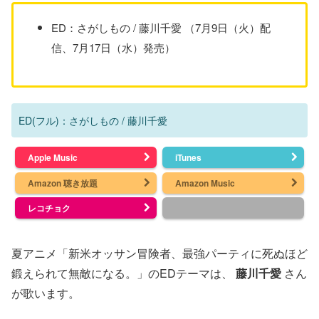
ED：さがしもの / 藤川千愛 （7月9日（火）配
信、7月17日（水）発売）
ED(フル)：さがしもの / 藤川千愛
Apple Music
iTunes
Amazon 聴き放題
Amazon Music
レコチョク
夏アニメ「新米オッサン冒険者、最強パーティに死ぬほど
鍛えられて無敵になる。」のEDテーマは、
藤川千愛
さん
が歌います。