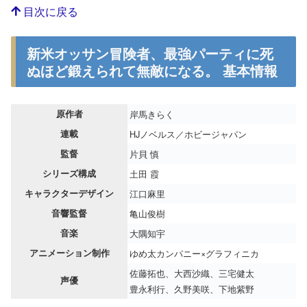
目次に戻る
新米オッサン冒険者、最強パーティに死
ぬほど鍛えられて無敵になる。 基本情報
原作者
岸馬きらく
連載
HJノベルス／ホビージャパン
監督
片貝 慎
シリーズ構成
土田 霞
キャラクターデザイン
江口麻里
音響監督
亀山俊樹
音楽
大隅知宇
アニメーション制作
ゆめ太カンパニー×グラフィニカ
佐藤拓也、大西沙織、三宅健太
声優
豊永利行、久野美咲、下地紫野