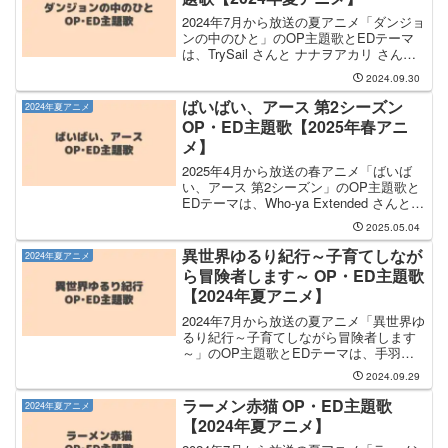
2024年7月から放送の夏アニメ「ダンジョ
ンの中のひと」のOP主題歌とEDテーマ
は、TrySail さんと ナナヲアカリ さんが
担当します。OP主題歌は TrySail さんが
2024.09.30
担当し、OP主題歌のタイトルは「マイク
ロレボリューション」です。...
ばいばい、アース 第2シーズン
2024年夏アニメ
OP・ED主題歌【2025年春アニ
メ】
2025年4月から放送の春アニメ「ばいば
い、アース 第2シーズン」のOP主題歌と
EDテーマは、Who-ya Extended さんと
ASCA さんが担当します。OP主題歌は
2025.05.04
Who-ya Extended さんが担当し、OP主題
歌のタイト...
異世界ゆるり紀行～子育てしなが
2024年夏アニメ
ら冒険者します～ OP・ED主題歌
【2024年夏アニメ】
2024年7月から放送の夏アニメ「異世界ゆ
るり紀行～子育てしながら冒険者します
～」のOP主題歌とEDテーマは、手羽先
センセーション さんと ゴホウビ さんが
2024.09.29
担当します。OP主題歌は 手羽先センセ
ーション さんが担当し、OP主題歌のタ
ラーメン赤猫 OP・ED主題歌
2024年夏アニメ
イトルは...
【2024年夏アニメ】