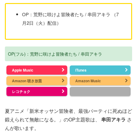
OP：荒野に咲けよ冒険者たち / 串田アキラ （7
月2日（火）配信）
OP(フル)：荒野に咲けよ冒険者たち / 串田アキラ
Apple Music
iTunes
Amazon 聴き放題
Amazon Music
レコチョク
夏アニメ「新米オッサン冒険者、最強パーティに死ぬほど
鍛えられて無敵になる。」のOP主題歌は、
串田アキラ
さ
んが歌います。