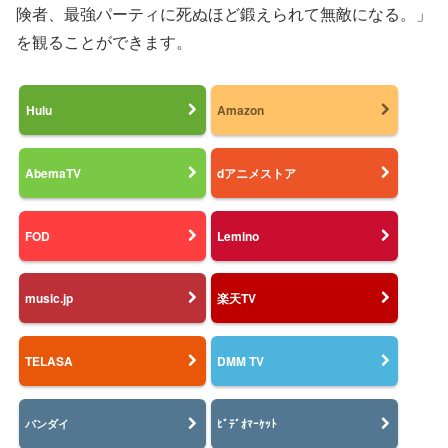
険者、最強パーティに死ぬほど鍛えられて無敵になる。」
を観ることができます。
Hulu
Amazon
AbemaTV
dアニメストア
FOD
Lemino
music.jp
楽天TV
TELASA
DMM TV
バンダイ
ﾋﾞﾃﾞｵﾏｰｹｯﾄ