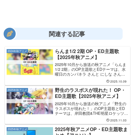
関連する記事
らんま1/2 2期 OP・ED主題歌
2024年秋アニメ
【2025年秋アニメ】
2025年10月から放送の秋アニメ「らんま
1/2 2期」のOP主題歌とEDテーマは、水
曜日のカンパネラ さんと にしな さんが
担当します。OP主題歌を手掛けるのは
2025.10.09
水曜日のカンパネラ さんで、そのOP主
題歌のタイトルは「ウォーアイニー」に
野生のラスボスが現れた！ OP・
2025年秋アニメ
な...
ED主題歌【2025年秋アニメ】
2025年10月から放送の秋アニメ「野生の
ラスボスが現れた！」のOP主題歌とED
テーマは、岸田教団&THE明星ロケッツ
さんと 長瀬有花 さんが担当します。OP
2025.11.03
主題歌の担当は岸田教団&THE明星ロケッ
ツさんで、曲名は「レベルを上げて物理
2025年秋アニメOP・ED主題歌ま
2025年秋アニメ
で殴...