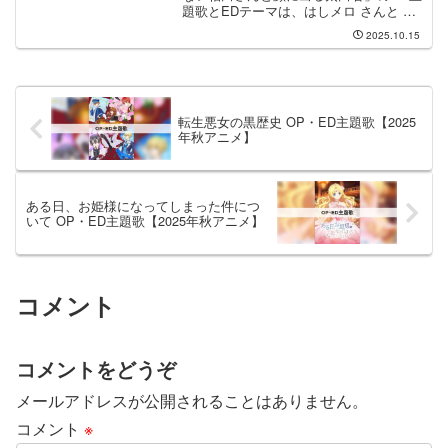
題歌とEDテーマは、はしメロ さんと 三
月のパンタシア さんが担当します。OP
2025.10.15
主題歌は はしメロ さんが担当し、OP主
題歌のタイトルは「百面相」です。EDテ
ーマ...
転生悪女の黒歴史 OP・ED主題歌【2025
年秋アニメ】
ある日、お姫様になってしまった件につ
いて OP・ED主題歌【2025年秋アニメ】
コメント
コメントをどうぞ
メールアドレスが公開されることはありません。
コメント
※