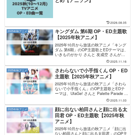
とめ【アニソン】
2026.08.05
キングダム 第6期 OP・ED主題歌
2025年秋アニメ
【2025年秋アニメ】
2025年10月から放送の秋アニメ「キング
ダム 第6期」のOP主題歌とEDテーマは、
いきものがかり さんと 友成空 さんが担
当します。OP主題歌は いきものがかり
2025.11.16
さんが担当し、OP主題歌のタイトルは
「生きて、燦々」です。EDテーマの担当
さわらないで小手指くん OP・ED
2025年秋アニメ
は...
主題歌【2025年秋アニメ】
2025年10月から放送の秋アニメ「さわら
ないで小手指くん」のOP主題歌とEDテ
ーマは、UtaGe! さんと Palette Parade さ
んが担当します。OP主題歌は UtaGe! さ
2025.11.03
んが担当し、OP主題歌のタイトルは
「U.K.U」です...
顔に出ない柏田さんと顔に出る太
2025年秋アニメ
田君 OP・ED主題歌【2025年秋
アニメ】
2025年10月から放送の秋アニメ「顔に出
ない柏田さんと顔に出る太田君」のOP主