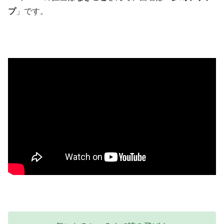
プ
」です。