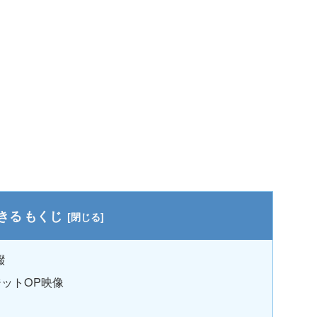
もくじ
綴
ジットOP映像