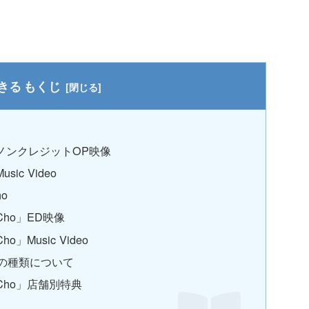
もくじ
ili」ノンクレジットOP映像
usic Video
o
Cho」ED映像
」Music Video
の種類について
uCho」店舗別特典