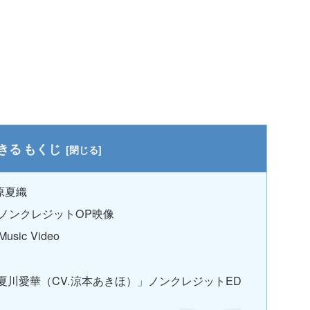
もくじ
原夏織
夏織」ノンクレジットOP映像
sic Video
 夏川愛華（CV.涼本あきほ）」ノンクレジットED