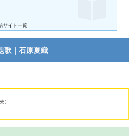
信サイト一覧
題歌｜石原夏織
発売）