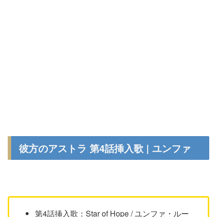
彼方のアストラ 第4話挿入歌 | ユンファ
第4話挿入歌：Star of Hope / ユンファ・ルー