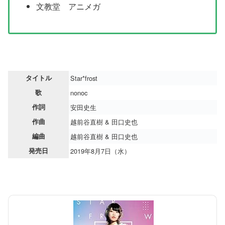
文教堂 アニメガ
タイトル
Star*frost
歌
nonoc
作詞
安田史生
作曲
越前谷直樹 & 田口史也
編曲
越前谷直樹 & 田口史也
発売日
2019年8月7日（水）