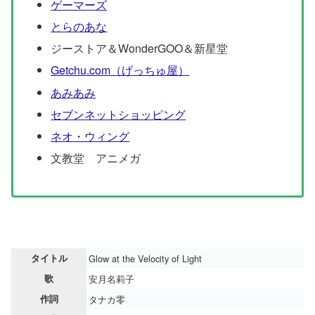
ゲーマーズ
とらのあな
ジーストア＆WonderGOO＆新星堂
Getchu.com（げっちゅ屋）
あみあみ
セブンネットショッピング
ネオ・ウィング
文教堂 アニメガ
タイトル
Glow at the Velocity of Light
歌
安月名莉子
作詞
タナカ零