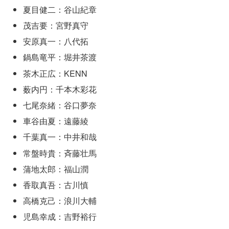
夏目健二：谷山紀章
茂吉要：宮野真守
安原真一：八代拓
鍋島竜平：堀井茶渡
茶木正広：KENN
薮内円：千本木彩花
七尾奈緒：谷口夢奈
車谷由夏：遠藤綾
千葉真一：中井和哉
常盤時貴：斉藤壮馬
蒲地太郎：福山潤
香取真吾：古川慎
高橋克己：浪川大輔
児島幸成：吉野裕行