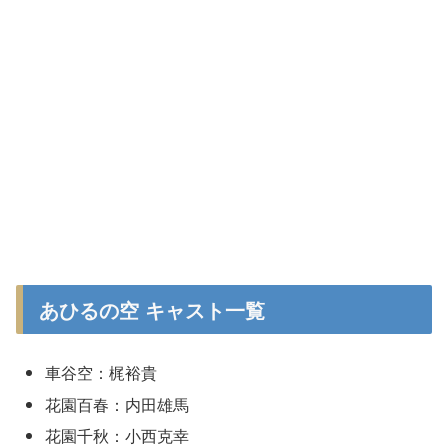
あひるの空 キャスト一覧
車谷空：梶裕貴
花園百春：内田雄馬
花園千秋：小西克幸