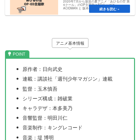
2020年7月から放送の夏アニメ「あひるの空 第
4クール」のOP主題歌とEDテーマは、
ACIDMAN と 阪本奨悟 さんが担当します。OP
曲のタイトルは「Rebirth」で、ED曲のタイト
ルは「太陽ランナー」です。あひるの空 OP・
ED主題...
アニメ基本情報
原作者：日向武史
連載：講談社「週刊少年マガジン」連載
監督：玉木慎吾
シリーズ構成：雑破業
キャラデザ：本多美乃
音響監督：明田川仁
音楽制作：キングレコード
音楽：堤 博明