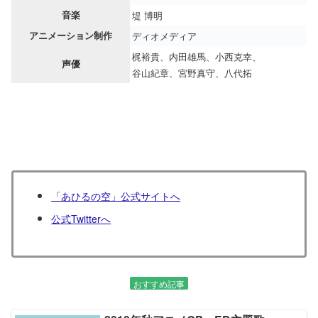
音楽
堤 博明
アニメーション制作
ディオメディア
梶裕貴、内田雄馬、小西克幸、
声優
谷山紀章、宮野真守、八代拓
「あひるの空」公式サイトへ
公式Twitterへ
おすすめ記事