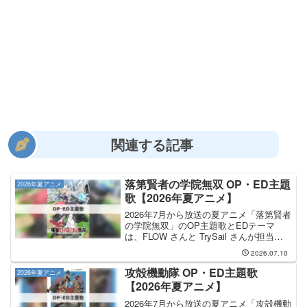
関連する記事
落第賢者の学院無双 OP・ED主題
2026年夏アニメ
歌【2026年夏アニメ】
2026年7月から放送の夏アニメ「落第賢者
の学院無双」のOP主題歌とEDテーマ
は、FLOW さんと TrySail さんが担当し
ます。OP主題歌は FLOW さんが担当
2026.07.10
し、OP主題歌のタイトルは「＋
ENCOUNT」です。FLOW さんのCD...
攻殻機動隊 OP・ED主題歌
2026年夏アニメ
【2026年夏アニメ】
2026年7月から放送の夏アニメ「攻殻機動