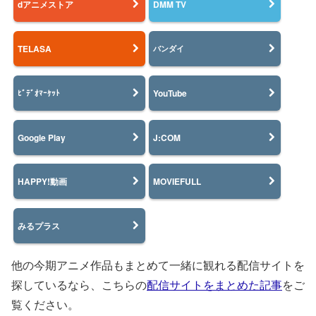
dアニメストア
DMM TV
TELASA
バンダイ
YouTube
ﾋﾞﾃﾞｵﾏｰｹｯﾄ
Google Play
J:COM
HAPPY!動画
MOVIEFULL
みるプラス
他の今期アニメ作品もまとめて一緒に観れる配信サイトを
探しているなら、こちらの
配信サイトをまとめた記事
をご
覧ください。