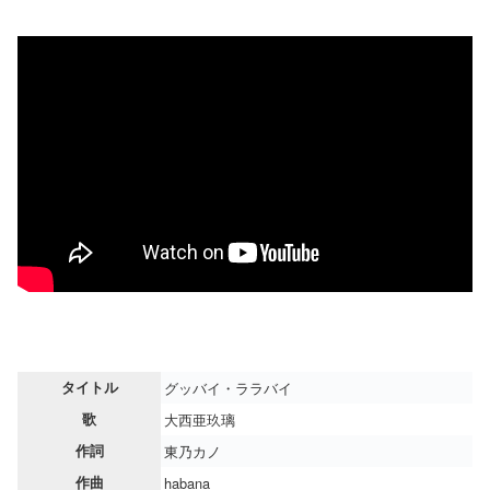
タイトル
グッバイ・ララバイ
歌
大西亜玖璃
作詞
東乃カノ
作曲
habana