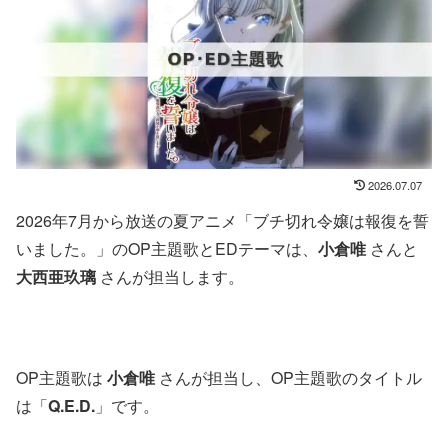
2026.07.07
2026年7月から放送の夏アニメ「ブチ切れ令嬢は報復を誓
いました。」のOP主題歌とEDテーマは、
小倉唯
さんと
大西亜玖璃
さんが担当します。
OP主題歌は
小倉唯
さんが担当し、OP主題歌のタイトル
は「
Q.E.D.
」です。