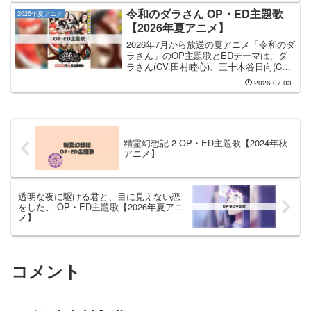
します。OP主題歌の担当はDIALOGU...
令和のダラさん OP・ED主題歌
2026年夏アニメ
【2026年夏アニメ】
2026年7月から放送の夏アニメ「令和のダ
ラさん」のOP主題歌とEDテーマは、ダ
ラさん(CV.田村睦心)、三十木谷日向(CV.
津田美波)、三十木谷薫(CV.寺澤百花)、ナ
2026.07.03
レーション(CV.てらそままさき) さんと
REIRIE さんが担当し...
精霊幻想記 2 OP・ED主題歌【2024年秋
アニメ】
透明な夜に駆ける君と、目に見えない恋
をした。 OP・ED主題歌【2026年夏アニ
メ】
コメント