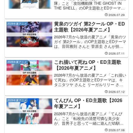
隊」こと「攻殻機動隊 THE GHOST IN
THE SHELL」のOP主題歌とEDテーマ
は、King Gnu さんと MILLENNIUM
2026.07.29
PARADE さんが担当します。OP主題歌
を手掛けるの...
黄泉のツガイ 第2クール OP・ED
2026年夏アニメ
主題歌【2026年夏アニメ】
2026年7月から放送の夏アニメ「黄泉のツ
ガイ 第2クール」のOP主題歌とEDテーマ
は、音田雅則 さんと 菅原圭 さんが担当
します。OP主題歌の担当は音田雅則さん
2026.07.11
で、曲名は「back shot」です。EDテー
マの担当は菅原圭さんで、曲名は「...
これ描いて死ね OP・ED主題歌
2026年夏アニメ
【2026年夏アニメ】
2026年7月から放送の夏アニメ「これ描い
て死ね」のOP主題歌とEDテーマは、キ
タニタツヤ さんと リーガルリリー さん
が担当します。OP主題歌は キタニタツ
2026.07.12
ヤ さんが担当し、OP主題歌のタイトル
は「遺書」です。EDテーマは リーガルリ
てんびん OP・ED主題歌【2026
2026年夏アニメ
リー...
年夏アニメ】
2026年7月から放送の夏アニメ「てんび
ん」こと「転校先の清楚可憐な美少女
が、昔男子と思って一緒に遊んだ幼馴染
だった件」のOP主題歌とEDテーマは、
2026.07.08
DIALOGUE+ さんと harmoe さんが担当