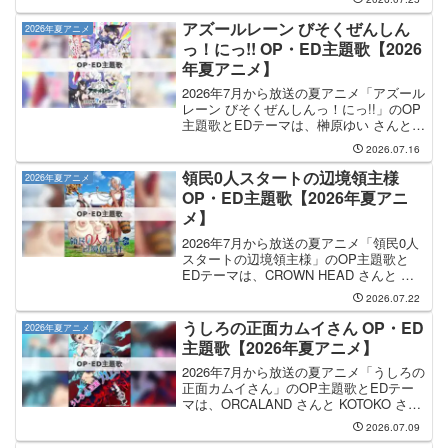
が担当し、OP主題歌のタイトルは「鬼
事」です。中島健人 さんのCDは、202...
アズールレーン びそくぜんしん
2026年夏アニメ
っ！にっ!! OP・ED主題歌【2026
年夏アニメ】
2026年7月から放送の夏アニメ「アズール
レーン びそくぜんしんっ！にっ!!」のOP
主題歌とEDテーマは、榊原ゆい さんと
橋本みゆき さんが担当します。OP主題
2026.07.16
歌の担当は榊原ゆいさんで、曲名は「し
ゃいすまっ！」です。EDテーマの担当は
領民0人スタートの辺境領主様
2026年夏アニメ
橋本...
OP・ED主題歌【2026年夏アニ
メ】
2026年7月から放送の夏アニメ「領民0人
スタートの辺境領主様」のOP主題歌と
EDテーマは、CROWN HEAD さんと 花
耶 さんが担当します。OP主題歌の担当
2026.07.22
はCROWN HEADさんで、曲名は
「Wonder」です。EDテーマを手掛ける...
うしろの正面カムイさん OP・ED
2026年夏アニメ
主題歌【2026年夏アニメ】
2026年7月から放送の夏アニメ「うしろの
正面カムイさん」のOP主題歌とEDテー
マは、ORCALAND さんと KOTOKO さん
が担当します。OP主題歌の担当は
2026.07.09
ORCALANDさんで、曲名は「成仏Come