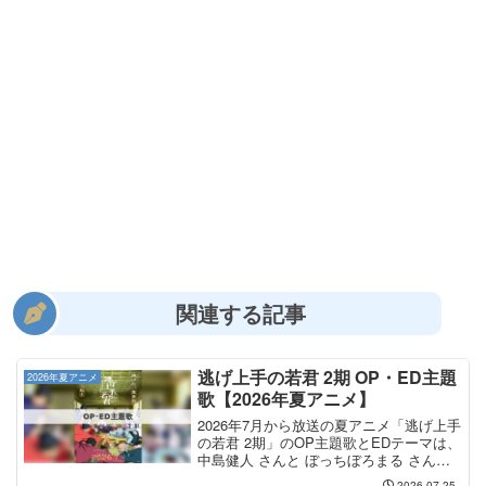
関連する記事
逃げ上手の若君 2期 OP・ED主題
2026年夏アニメ
歌【2026年夏アニメ】
2026年7月から放送の夏アニメ「逃げ上手
の若君 2期」のOP主題歌とEDテーマは、
中島健人 さんと ぼっちぼろまる さんが
担当します。OP主題歌は 中島健人 さん
2026.07.25