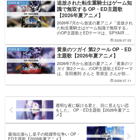
true」です。ORCALAND...
追放された転生重騎士はゲーム知
2026年夏アニメ
識で無双する OP・ED主題歌
【2026年夏アニメ】
2026年7月から放送の夏アニメ「追放され
た転生重騎士はゲーム知識で無双する」
のOP主題歌とEDテーマは、SPYAIR さ
んと ReoNa さんが担当します。OP主題
2026.07.03
歌を手掛けるのは SPYAIR さんで、その
OP主題歌のタイトルは「Awa...
黄泉のツガイ 第2クール OP・ED
2026年夏アニメ
主題歌【2026年夏アニメ】
2026年7月から放送の夏アニメ「黄泉のツ
ガイ 第2クール」のOP主題歌とEDテーマ
は、音田雅則 さんと 菅原圭 さんが担当
します。OP主題歌の担当は音田雅則さん
2026.07.11
で、曲名は「back shot」です。EDテー
マの担当は菅原圭さんで、曲名は「...
透明な夜に駆ける君と、目に見えない恋
をした。 OP・ED主題歌【2026年夏アニ
メ】
最強出涸らし皇子の暗躍帝位争い OP・
ED主題歌【2026年夏アニメ】