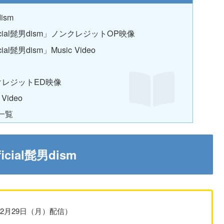
ism
fficial髭男dism」ノンクレジットOP映像
ial髭男dism」Music Video
ノンクレジットED映像
Video
一覧
ial髭男dism
sm （12月29日（月）配信）