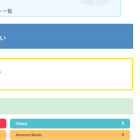
ト一覧
ぃ
）
iTunes
Amazon Music