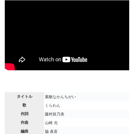
タイトル
素敵なかんちがい
歌
くらわん
作詞
藤村鼓乃美
作曲
山崎 光
編曲
脇 眞富