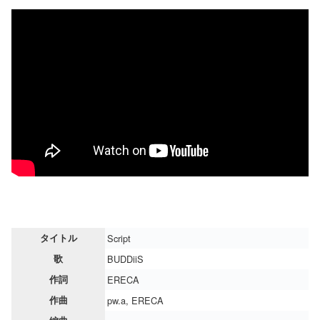
タイトル
Script
歌
BUDDiiS
作詞
ERECA
作曲
pw.a, ERECA