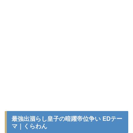
最強出涸らし皇子の暗躍帝位争い EDテー
マ｜くらわん