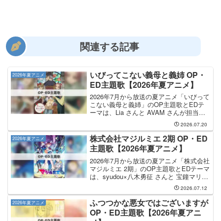
関連する記事
いびってこない義母と義姉 OP・
2026年夏アニメ
ED主題歌【2026年夏アニメ】
2026年7月から放送の夏アニメ「いびって
こない義母と義姉」のOP主題歌とEDテ
ーマは、Lia さんと AVAM さんが担当し
ます。OP主題歌は Lia さんが担当し、
2026.07.20
OP主題歌のタイトルは「雨宿りの憧憬」
です。EDテーマの担当はAVAMさ...
株式会社マジルミエ 2期 OP・ED
2026年夏アニメ
主題歌【2026年夏アニメ】
2026年7月から放送の夏アニメ「株式会社
マジルミエ 2期」のOP主題歌とEDテーマ
は、syudou×八木勇征 さんと 宝鐘マリン
さんが担当します。OP主題歌は syudou×
2026.07.12
八木勇征 さんが担当し、OP主題歌のタ
イトルは「ラテマジック」...
ふつつかな悪女ではございますが
2026年夏アニメ
OP・ED主題歌【2026年夏アニ