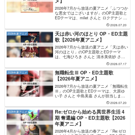
メ】
2026年7月から放送の夏アニメ「ふつつか
な悪女ではございますが」のOP主題歌と
EDテーマは、milet さんと ロクデナシ さ
んが担当します。OP主題歌は milet さん
2026.07.20
が担当し、OP主題歌のタイトルは
「Sunny」です。EDテーマを手...
天は赤い河のほとり OP・ED主題
2026年夏アニメ
歌【2026年夏アニメ】
2026年7月から放送の夏アニメ「天は赤い
河のほとり」のOP主題歌とEDテーマ
は、七海ひろき さんと 清水美依紗 さん
が担当します。OP主題歌を手掛けるのは
2026.07.17
七海ひろき さんで、そのOP主題歌のタ
イトルは「暁の空」になります。七海ひ
無職転生Ⅲ OP・ED主題歌
2026年夏アニメ
ろき さ...
【2026年夏アニメ】
2026年7月から放送の夏アニメ「無職転生
Ⅲ」のOP主題歌とEDテーマは、大原ゆ
い子 さんと 中島美嘉 さんが担当しま
す。OP主題歌の担当は大原ゆい子さん
2026.07.20
で、曲名は「決意の唄」です。EDテーマ
は 中島美嘉 さんが担当し、EDテーマの
Re:ゼロから始める異世界生活 4
2026年夏アニメ
タイトル...
期 奪還編 OP・ED主題歌【2026
年夏アニメ】
2026年4月から放送の春アニメ「Re:ゼロ