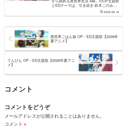
から始める異世界生活 4期」のOP主題歌
とEDテーマは、引き続き 鈴木このみ
feat. Ashnikko さんと MYTH & ROID
2026.06.18
feat. TK（凛として時雨） さんが担当し
ます。OP...
異世界ごはん旅 OP・ED主題歌【2026年
夏アニメ】
てんびん OP・ED主題歌【2026年夏アニ
メ】
コメント
コメントをどうぞ
メールアドレスが公開されることはありません。
コメント
※