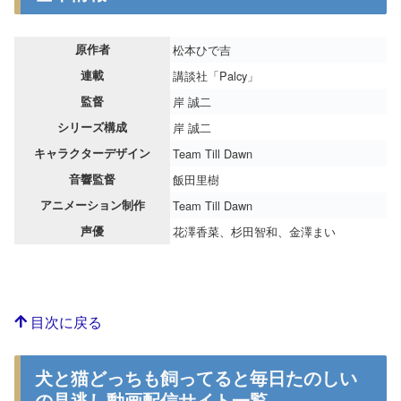
原作者
松本ひで吉
連載
講談社「Palcy」
監督
岸 誠二
シリーズ構成
岸 誠二
キャラクターデザイン
Team Till Dawn
音響監督
飯田里樹
アニメーション制作
Team Till Dawn
声優
花澤香菜、杉田智和、金澤まい
目次に戻る
犬と猫どっちも飼ってると毎日たのしい
の見逃し動画配信サイト一覧