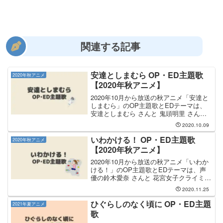
関連する記事
安達としまむら OP・ED主題歌
2020年秋アニメ
【2020年秋アニメ】
2020年10月から放送の秋アニメ「安達と
しまむら」のOP主題歌とEDテーマは、
安達としまむら さんと 鬼頭明里 さんが
担当します。OP主題歌は 安達としまむ
2020.10.09
ら さんが担当し、OP主題歌のタイトル
は「君に会えた日」です。オープニング
いわかける！ OP・ED主題歌
2020年秋アニメ
曲のCD...
【2020年秋アニメ】
2020年10月から放送の秋アニメ「いわか
ける！」のOP主題歌とEDテーマは、声
優の鈴木愛奈 さんと 花宮女子クライミン
グ部 が担当します。OP主題歌は声優と
2020.11.25
しても参加している 鈴木愛奈 さんが担当
します。OP曲のタイトルは「もっと高
ひぐらしのなく頃に OP・ED主題
2021年夏アニメ
く」で...
歌