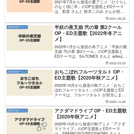
2021年7月から放送の夏アニメ「ひぐらし
のなく頃に卒」のOP主題歌とEDテーマ
は、彩音 さんと 鈴木このみ さんが担当
します。OP主題歌は 業から引き続き 彩
2021.08.25
音 さんが担当し、OP主題歌のタイトル
は「Analogy」です。彩音 さんのCD...
半妖の夜叉姫 弐の章 第2クール
2020年秋アニメ
OP・ED主題歌【2022年冬アニ
メ】
2022年1月から放送の冬アニメ「半妖の夜
叉姫 弐の章 第2クール」のOP主題歌と
EDテーマは、SixTONES さんと adieu(上
白石萌歌) さんが担当します。OP主題歌
2022.03.03
は1期ぶりの SixTONES さんが担当し、
OP主題歌のタイト...
おちこぼれフルーツタルト OP・
2020年秋アニメ
ED主題歌【2020年秋アニメ】
2020年10月から放送の秋アニメ「おちこ
ぼれフルーツタルト」のOP主題歌とED
テーマは、フルーツタルト が担当しま
す。OP・ED曲を担当するフルーツタル
2020.10.28
ト は作中の新人アイドルユニットです。
OP主題歌のタイトルは「キボウだらけの
アクダマドライブ OP・ED主題歌
2020年秋アニメ
EVERY...
【2020年秋アニメ】
2020年10月から放送の秋アニメ「アクダ
マドライブ」のOP主題歌とEDテーマ
は、SPARK!!SOUND!!SHOW!! さんと 浦