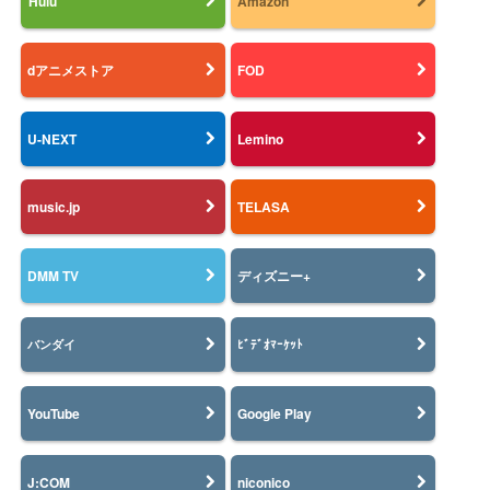
Hulu
Amazon
dアニメストア
FOD
U-NEXT
Lemino
music.jp
TELASA
DMM TV
ディズニー+
バンダイ
ﾋﾞﾃﾞｵﾏｰｹｯﾄ
YouTube
Google Play
J:COM
niconico