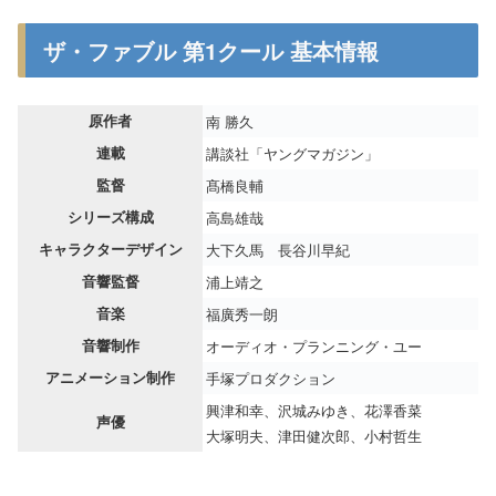
ザ・ファブル 第1クール 基本情報
原作者
南 勝久
連載
講談社「ヤングマガジン」
監督
髙橋良輔
シリーズ構成
高島雄哉
キャラクターデザイン
大下久馬 長谷川早紀
音響監督
浦上靖之
音楽
福廣秀一朗
音響制作
オーディオ・プランニング・ユー
アニメーション制作
手塚プロダクション
興津和幸、沢城みゆき、花澤香菜
声優
大塚明夫、津田健次郎、小村哲生