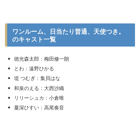
ワンルーム、日当たり普通、天使つき。
のキャスト一覧
徳光森太郎：梅田修一朗
とわ：遠野ひかる
堤 つむぎ：集貝はな
和泉のえる：大西沙織
リリーシュカ：小倉唯
蔓深ひすい：高尾奏音