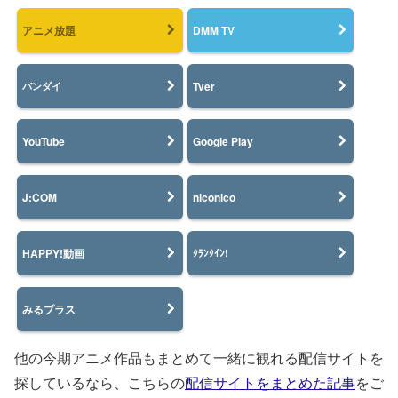
アニメ放題
DMM TV
Tver
バンダイ
YouTube
Google Play
J:COM
niconico
HAPPY!動画
ｸﾗﾝｸｲﾝ!
みるプラス
他の今期アニメ作品もまとめて一緒に観れる配信サイトを
探しているなら、こちらの
配信サイトをまとめた記事
をご