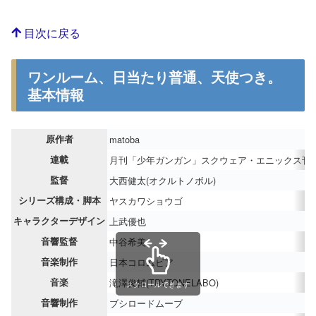
目次に戻る
ワンルーム、日当たり普通、天使つき。
基本情報
原作者
matoba
連載
月刊「少年ガンガン」スクウェア・エニックス刊
監督
大西健太(オクルトノボル)
シリーズ構成・脚本
ヤスカワショウゴ
キャラクターデザイン
上武優也
音響監督
中谷希美
音楽制作
日本コロムビア
音楽
滝澤俊輔(TRYTONELABO)
スクロールできます
音響制作
ブシロードムーブ