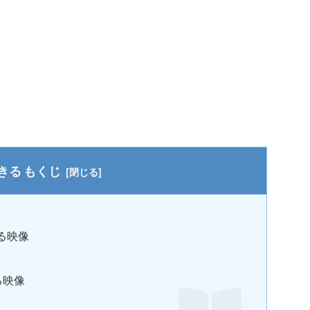
もくじ
ける映像
る映像