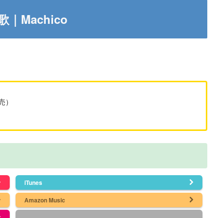
｜Machico
発売）
iTunes
Amazon Music