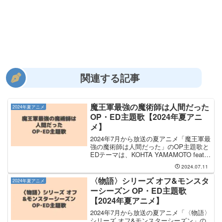
関連する記事
魔王軍最強の魔術師は人間だった
2024年夏アニメ
OP・ED主題歌【2024年夏アニ
メ】
2024年7月から放送の夏アニメ「魔王軍最
強の魔術師は人間だった」のOP主題歌と
EDテーマは、KOHTA YAMAMOTO feat.
Shun Ikegai さんと KOHTA YAMAMOTO
2024.07.11
feat. 明智マヤ さんが担当します。O...
〈物語〉シリーズ オフ&モンスタ
2024年夏アニメ
ーシーズン OP・ED主題歌
【2024年夏アニメ】
2024年7月から放送の夏アニメ「〈物語〉
シリーズ オフ&モンスターシーズン」の