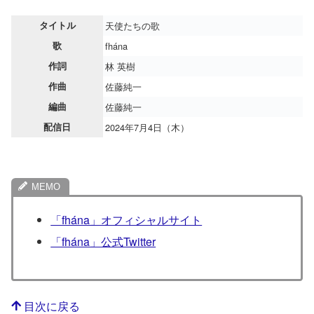
タイトル
天使たちの歌
歌
fhána
作詞
林 英樹
作曲
佐藤純一
編曲
佐藤純一
配信日
2024年7月4日（木）
「fhána」オフィシャルサイト
「fhána」公式Twitter
目次に戻る