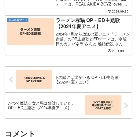
テーマは、REAL AKIBA BOYZ loves 田
口華有&AiRyA from REAL AKIBA BAND
2024.09.30
さんが担当します。OP主題歌の担当は
REA...
ラーメン赤猫 OP・ED主題歌
2024年夏アニメ
【2024年夏アニメ】
2024年7月から放送の夏アニメ「ラーメン
赤猫」のOP主題歌とEDテーマは、水曜
日のカンパネラ さんと 離婚伝説 さんが
担当します。OP主題歌は 水曜日のカン
2024.09.30
パネラ さんが担当し、OP主題歌のタイ
トルは「赤猫」です。水曜日のカンパネ
ラ さん...
下の階には澪がいる OP・ED主題歌
【2024年夏アニメ】
かつて魔法少女と悪は敵対していた。
OP・ED主題歌【2024年夏アニメ】
コメント