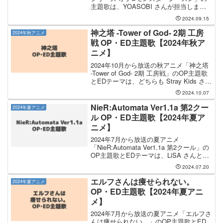
主題歌は、YOASOBI さんが担当しま
す。YOASOBI さんが手掛ける主題歌の
2024.09.15
タイトルは「UNDEAD」になります。気
になるところまで読み飛ばす OP主題歌...
神之塔 -Tower of God- 2期 工房
2024年秋アニメ
戦 OP・ED主題歌【2024年秋ア
ニメ】
2024年10月から放送の秋アニメ「神之塔
-Tower of God- 2期 工房戦」のOP主題歌
とEDテーマは、どちらも Stray Kids さん
が担当します。気になるところまで読み
2024.10.07
飛ばす OP主題歌を見る ED曲を見る 動
画配信サイ...
NieR:Automata Ver1.1a 第2クー
2024年夏アニメ
ル OP・ED主題歌【2024年夏ア
ニメ】
2024年7月から放送の夏アニメ
「NieR:Automata Ver1.1a 第2クール」の
OP主題歌とEDテーマは、LiSA さんと
GEMS COMPANY さんが担当します。
2024.07.20
LiSA さんが担当するOP主題歌のタイト
ルは「ブラックボッ...
エルフさんは痩せられない。
2024年夏アニメ
OP・ED主題歌【2024年夏アニ
メ】
2024年7月から放送の夏アニメ「エルフさ
んは痩せられない。」のOP主題歌とED