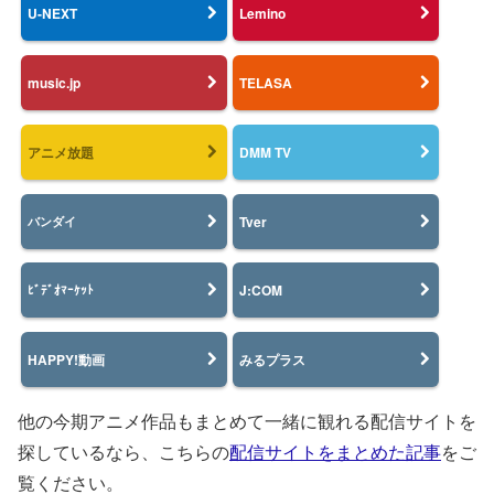
U-NEXT
Lemino
music.jp
TELASA
アニメ放題
DMM TV
Tver
バンダイ
J:COM
ﾋﾞﾃﾞｵﾏｰｹｯﾄ
HAPPY!動画
みるプラス
他の今期アニメ作品もまとめて一緒に観れる配信サイトを
探しているなら、こちらの
配信サイトをまとめた記事
をご
覧ください。