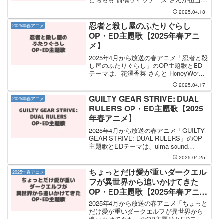
ます。OP主題歌の曲名は「スゴすぎ前橋
2025.04.18
ウィッチーズ！」で、ED曲は「それぞれ
のドア」です。前橋ウィッチーズ さんの
忍者と殺し屋のふたりぐらし
2025年春アニメ
CDは...
OP・ED主題歌【2025年春アニ
メ】
2025年4月から放送の春アニメ「忍者と殺
し屋のふたりぐらし」のOP主題歌とED
テーマは、花澤香菜 さんと HoneyWorks
feat.ハコニワリリィ さんが担当します。
2025.04.17
OP主題歌は 花澤香菜 さんが担当し、OP
主題歌のタイトルは「やれ...
GUILTY GEAR STRIVE: DUAL
2025年春アニメ
RULERS OP・ED主題歌【2025
年春アニメ】
2025年4月から放送の春アニメ「GUILTY
GEAR STRIVE: DUAL RULERS」のOP
主題歌とEDテーマは、ulma sound
junction さんと Nowlu さんが担当しま
2025.04.25
す。OP主題歌の担当はulma soun...
ちょっとだけ愛が重いダークエル
2025年春アニメ
フが異世界から追いかけてきた
OP・ED主題歌【2025年春アニ
メ】
2025年4月から放送の春アニメ「ちょっと
だけ愛が重いダークエルフが異世界から
追いかけてきた」のOP主題歌とEDテー