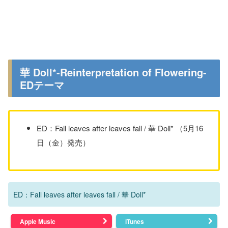
華 Doll*-Reinterpretation of Flowering-
EDテーマ
ED：Fall leaves after leaves fall / 華 Doll* （5月16
日（金）発売）
ED：Fall leaves after leaves fall / 華 Doll*
Apple Music
iTunes