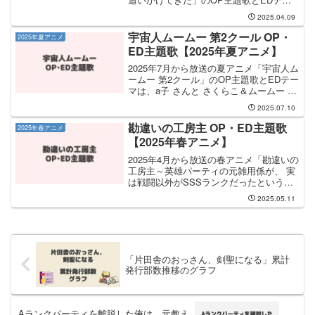
マは、破天荒夫婦 さんと Kecori さんが
2025.04.09
担当します。OP主題歌は 破天荒夫婦 さ
んが担当し、OP主題歌のタイトルは
宇宙人ムームー 第2クール OP・
2025年夏アニメ
「オ...
ED主題歌【2025年夏アニメ】
2025年7月から放送の夏アニメ「宇宙人ム
ームー 第2クール」のOP主題歌とEDテー
マは、a子 さんと さくらこ＆ムームー が
担当します。OP主題歌は a子 さんが担当
2025.07.10
し、OP主題歌のタイトルは「MOVE
MOVE」です。EDテーマの担当は...
勘違いの工房主 OP・ED主題歌
2025年春アニメ
【2025年春アニメ】
2025年4月から放送の春アニメ「勘違いの
工房主～英雄パーティの元雑用係が、 実
は戦闘以外がSSSランクだったというよ
くある話～」のOP主題歌とEDテーマ
2025.05.11
は、MeseMoa. さんと LOT SPiRiTS さん
が担当します。OP主題歌を手...
「片田舎のおっさん、剣聖になる」累計
発行部数推移のグラフ
Aランクパーティを離脱した俺は、元教え