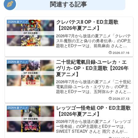
関連する記事
クレバテスII OP・ED主題歌
2026年夏アニメ
【2026年夏アニメ】
2026年7月から放送の夏アニメ「クレバテ
スII-魔獣の王と偽りの勇者伝承-」のOP主
題歌とEDテーマは、前島麻由 さんと
MYTH & ROID さんが担当します。OP主
2026.07.16
題歌を手掛けるのは1期に引き続き 前島
麻由 さんで、そのOP主題歌の...
二十世紀電氣目録-ユーレカ・エ
2026年夏アニメ
ヴリカ- OP・ED主題歌【2026年
夏アニメ】
2026年7月から放送の夏アニメ「二十世紀
電氣目録-ユーレカ・エヴリカ-」のOP主
題歌とEDテーマは、五阿弥ルナ さんと
Ginger Root さんが担当します。OP主題
2026.07.13
歌は 五阿弥ルナ さんが担当し、OP主題
歌のタイトルは「ユーレカ・エ...
レッツゴー怪奇組 OP・ED主題歌
2026年夏アニメ
【2026年夏アニメ】
2026年7月から放送の夏アニメ「レッツゴ
ー怪奇組」のOP主題歌とEDテーマは、
SWEET STEADY さんと 雨穴 さんが担
当します。OP主題歌の担当はSWEET