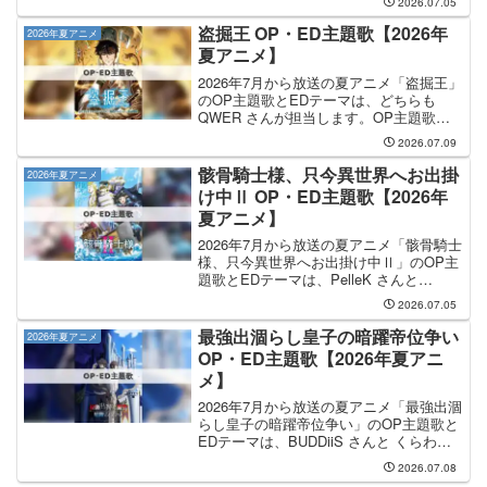
2026.07.05
STEADYさんで、曲名は「気味が悪いん
だからねっ」です。EDテーマの担...
盗掘王 OP・ED主題歌【2026年
2026年夏アニメ
夏アニメ】
2026年7月から放送の夏アニメ「盗掘王」
のOP主題歌とEDテーマは、どちらも
QWER さんが担当します。OP主題歌の
タイトルは「SHOW DOWN」で、EDの
2026.07.09
曲名は「To Be Continued」です。気にな
るところまで読み飛ばす O...
骸骨騎士様、只今異世界へお出掛
2026年夏アニメ
け中Ⅱ OP・ED主題歌【2026年
夏アニメ】
2026年7月から放送の夏アニメ「骸骨騎士
様、只今異世界へお出掛け中Ⅱ」のOP主
題歌とEDテーマは、PelleK さんと
DIALOGUE+ さんが担当します。OP主題
2026.07.05
歌の担当はPelleKさんで、曲名は「浪漫
街道、お散歩中」です。EDテー...
最強出涸らし皇子の暗躍帝位争い
2026年夏アニメ
OP・ED主題歌【2026年夏アニ
メ】
2026年7月から放送の夏アニメ「最強出涸
らし皇子の暗躍帝位争い」のOP主題歌と
EDテーマは、BUDDiiS さんと くらわん
さんが担当します。OP主題歌は BUDDiiS
2026.07.08
さんが担当し、OP主題歌のタイトルは