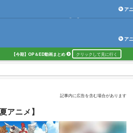
ア
アニしま
ア
【今期】OP＆ED動画まとめ
記事内に広告を含む場合があります
年夏アニメ】