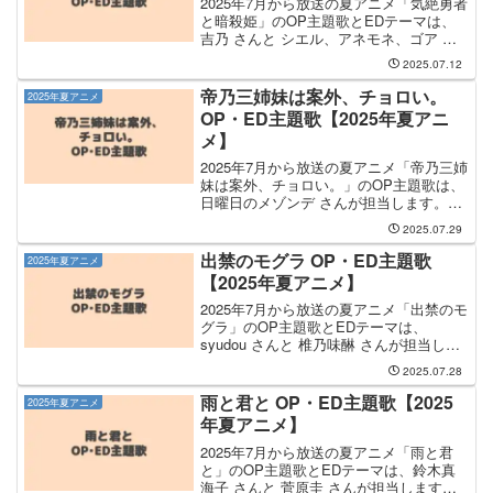
2025年7月から放送の夏アニメ「気絶勇者
と暗殺姫」のOP主題歌とEDテーマは、
吉乃 さんと シエル、アネモネ、ゴア さ
んが担当します。OP主題歌を手掛けるの
2025.07.12
は 吉乃 さんで、そのOP主題歌のタイト
ルは「天伝バラバラ」になります。シエ
帝乃三姉妹は案外、チョロい。
2025年夏アニメ
ル、ア...
OP・ED主題歌【2025年夏アニ
メ】
2025年7月から放送の夏アニメ「帝乃三姉
妹は案外、チョロい。」のOP主題歌は、
日曜日のメゾンデ さんが担当します。日
曜日のメゾンデさんのOP曲の曲名は「君
2025.07.29
にふさわしい奇跡」です。気になるとこ
ろまで読み飛ばす OP主題歌を見る ED曲
出禁のモグラ OP・ED主題歌
2025年夏アニメ
を見る...
【2025年夏アニメ】
2025年7月から放送の夏アニメ「出禁のモ
グラ」のOP主題歌とEDテーマは、
syudou さんと 椎乃味醂 さんが担当しま
す。OP主題歌の担当はsyudouさんで、曲
2025.07.28
名は「神頼み」です。EDテーマを手掛け
るのは 椎乃味醂 さんで、そのEDテ...
雨と君と OP・ED主題歌【2025
2025年夏アニメ
年夏アニメ】
2025年7月から放送の夏アニメ「雨と君
と」のOP主題歌とEDテーマは、鈴木真
海子 さんと 菅原圭 さんが担当します。