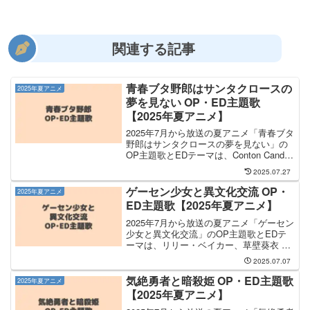
関連する記事
青春ブタ野郎はサンタクロースの
2025年夏アニメ
夢を見ない OP・ED主題歌
【2025年夏アニメ】
2025年7月から放送の夏アニメ「青春ブタ
野郎はサンタクロースの夢を見ない」の
OP主題歌とEDテーマは、Conton Candy
さんと 広川卯月、赤城郁実、姫路紗良、
2025.07.27
霧島透子 さんが担当します。OP主題歌
を手掛けるのは Conton Ca...
ゲーセン少女と異文化交流 OP・
2025年夏アニメ
ED主題歌【2025年夏アニメ】
2025年7月から放送の夏アニメ「ゲーセン
少女と異文化交流」のOP主題歌とEDテ
ーマは、リリー・ベイカー、草壁葵衣 さ
んが担当します。OP主題歌は リリー・
2025.07.07
ベイカー(CV：天城サリー)、草壁葵衣
(CV：小山内怜央) さんが担当し、OP主
気絶勇者と暗殺姫 OP・ED主題歌
2025年夏アニメ
題歌...
【2025年夏アニメ】