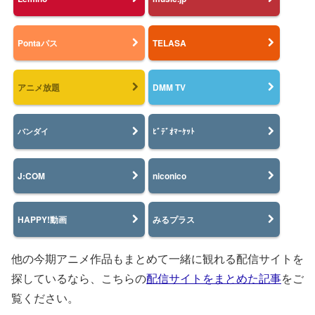
Pontaパス
TELASA
アニメ放題
DMM TV
バンダイ
ﾋﾞﾃﾞｵﾏｰｹｯﾄ
J:COM
niconico
HAPPY!動画
みるプラス
他の今期アニメ作品もまとめて一緒に観れる配信サイトを
探しているなら、こちらの
配信サイトをまとめた記事
をご
覧ください。