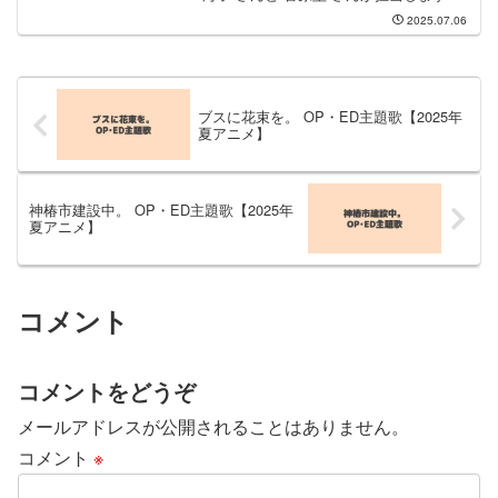
OP主題歌の担当は鈴木真海子さんで、曲
2025.07.06
名は「雨と」です。鈴木真海子 さんのCD
は、2025年7月30日（水）にリリースさ
れ...
ブスに花束を。 OP・ED主題歌【2025年
夏アニメ】
神椿市建設中。 OP・ED主題歌【2025年
夏アニメ】
コメント
コメントをどうぞ
メールアドレスが公開されることはありません。
コメント
※