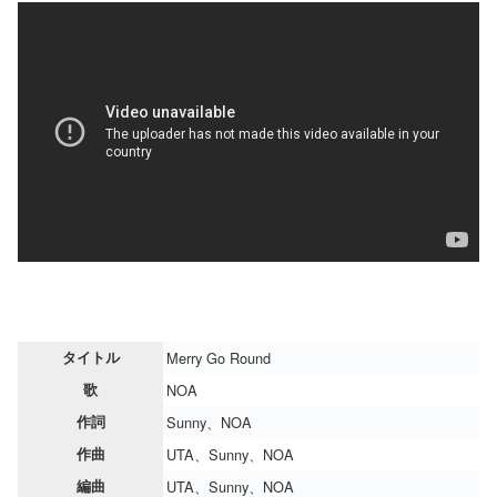
タイトル
Merry Go Round
歌
NOA
作詞
Sunny、NOA
作曲
UTA、Sunny、NOA
編曲
UTA、Sunny、NOA