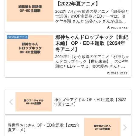
す。...
【2022年夏アニメ】
2022年7月から放送の夏アニメ「組長娘と
世話係」のOP主題歌とEDテーマは、タ
ケヤキ翔 さんと 渋谷ハル さんが担当し
ます。OP主題歌は タケヤキ翔 さんが担
2022.07.14
当し、OP主題歌のタイトルは「未来のヒ
ーローたちへ」です。EDテーマは 渋谷ハ
邪神ちゃんドロップキック【世紀
2022年夏アニメ
ル...
末編】 OP・ED主題歌【2024年
冬アニメ】
2024年1月から放送の冬アニメ「邪神ちゃ
んドロップキック【世紀末編】」のOP主
題歌とEDテーマは、鈴木愛奈 さんと
Leola さんが担当します。OP主題歌の担
2023.12.27
当は鈴木愛奈さんで、曲名は
「Apocalypse Day」です。鈴木愛奈 さ
ん...
神クズ☆アイドル OP・ED主題歌【2022
年夏アニメ】
異世界おじさん OP・ED主題歌【2022年
夏アニメ】