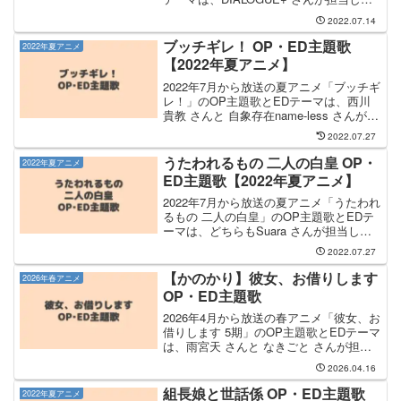
す。OP主題歌のタイトルは「デネブとス
2022.07.14
ピカ」でCDは、2022年8月24日（水）に
リリースされます。気になるところま...
ブッチギレ！ OP・ED主題歌
2022年夏アニメ
【2022年夏アニメ】
2022年7月から放送の夏アニメ「ブッチギ
レ！」のOP主題歌とEDテーマは、西川
貴教 さんと 自象存在name-less さんが担
当します。OP主題歌は 西川貴教 さんが
2022.07.27
担当し、OP主題歌のタイトルは「一番光
れ！-ブッチギレ-」です。EDテ...
うたわれるもの 二人の白皇 OP・
2022年夏アニメ
ED主題歌【2022年夏アニメ】
2022年7月から放送の夏アニメ「うたわれ
るもの 二人の白皇」のOP主題歌とEDテ
ーマは、どちらもSuara さんが担当しま
す。OP主題歌のタイトルは「人なんだ」
2022.07.27
で、EDテーマのタイトルは「百日草」で
す。Suara さんのCDは、2022年...
【かのかり】彼女、お借りします
2026年春アニメ
OP・ED主題歌
2026年4月から放送の春アニメ「彼女、お
借りします 5期」のOP主題歌とEDテーマ
は、雨宮天 さんと なきごと さんが担当
します。OP主題歌を手掛けるのは 雨宮
2026.04.16
天 さんで、そのOP主題歌のタイトルは
「ノンシナリオ・エチュード」になりま
組長娘と世話係 OP・ED主題歌
2022年夏アニメ