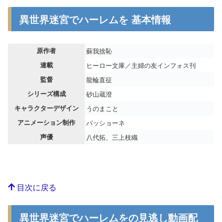
異世界迷宮でハーレムを 基本情報
原作者
蘇我捨恥
連載
ヒーロー文庫／主婦の友インフォス刊
監督
龍輪直征
シリーズ構成
砂山蔵澄
キャラクターデザイン
うのまこと
アニメーション制作
パッショーネ
声優
八代拓、三上枝織
目次に戻る
異世界迷宮でハーレムをの見逃し動画配