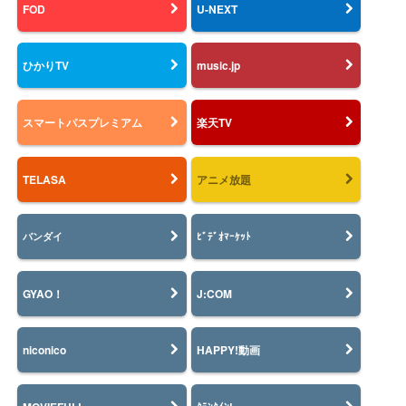
FOD
U-NEXT
ひかりTV
music.jp
スマートパスプレミアム
楽天TV
TELASA
アニメ放題
バンダイ
ﾋﾞﾃﾞｵﾏｰｹｯﾄ
GYAO！
J:COM
niconico
HAPPY!動画