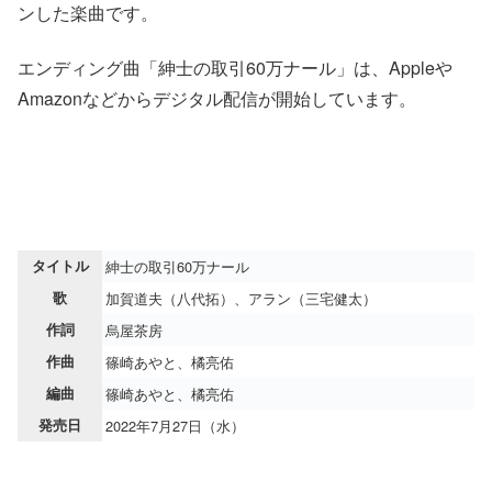
ンした楽曲です。
エンディング曲「紳士の取引60万ナール」は、Appleや
Amazonなどからデジタル配信が開始しています。
タイトル
紳士の取引60万ナール
歌
加賀道夫（八代拓）、アラン（三宅健太）
作詞
烏屋茶房
作曲
篠崎あやと、橘亮佑
編曲
篠崎あやと、橘亮佑
発売日
2022年7月27日（水）