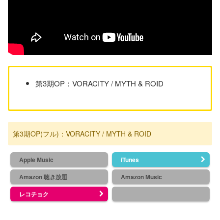
第3期OP：VORACITY / MYTH & ROID
第3期OP(フル)：VORACITY / MYTH & ROID
Apple Music
iTunes
Amazon 聴き放題
Amazon Music
レコチョク