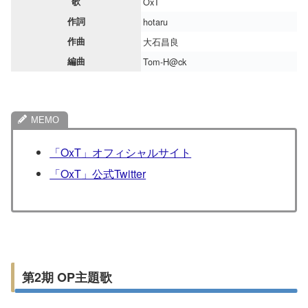
歌
OxT
作詞
hotaru
作曲
大石昌良
編曲
Tom-H@ck
「OxT」オフィシャルサイト
「OxT」公式Twitter
第2期 OP主題歌