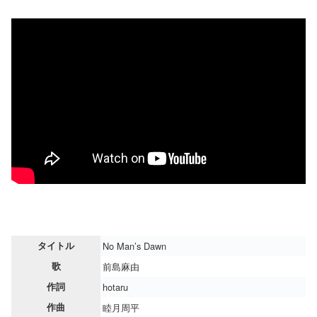
タイトル
No Man’s Dawn
歌
前島麻由
作詞
hotaru
作曲
睦月周平