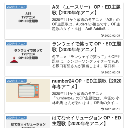
A3! （エースリー） OP・ED主題
2020年冬アニメ
歌【2020年冬アニメ】
2020年1月から放送の冬アニメ「A3!」の
OP主題歌は、A3ders!が担当です。OP主
題歌のタイトルは「Act! Addict!
Actors!」です。A3ders! が歌うOP曲のシ
2020.02.05
ングルCDは、2020年2月5日（水）に発売
されまし...
ランウェイで笑って OP・ED主題
2020年冬アニメ
歌【2020年冬アニメ】
冬アニメ「ランウェイで笑って」のOP主
題歌は、シンガーソングライターでもあ
る坂口有望さんが担当します。坂口有望
さんが歌うOP曲のタイトルは「LION」
2020.02.05
です。EDテーマは元東方神起メンバーの
韓国人歌手「ジェジュン（J-JUN）」さ
number24 OP・ED主題歌【2020
2020年冬アニメ
んが歌います...
年冬アニメ】
2020年1月から放送の冬アニメ
「number24」のOP主題歌は、声優の 小
林正典 さんが歌います。OP曲のタイト
ルは「SET!」で、2020年1月31日（金）
2020.02.01
にリリースされました。冬アニメ
「number24」のEDテーマは全3種類あり
はてな☆イリュージョン OP・ED
2020年冬アニメ
ま...
主題歌【2020年冬アニメ】