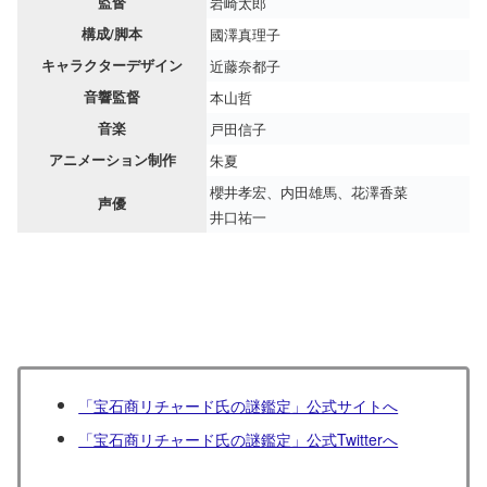
監督
岩崎太郎
構成/脚本
國澤真理子
キャラクターデザイン
近藤奈都子
音響監督
本山哲
音楽
戸田信子
アニメーション制作
朱夏
櫻井孝宏、内田雄馬、花澤香菜
声優
井口祐一
「宝石商リチャード氏の謎鑑定」公式サイトへ
「宝石商リチャード氏の謎鑑定」公式Twitterへ