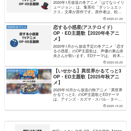
2020年1月放送の冬アニメ「はてな☆イリ
ュージョン」は、集英社「ダッシュエッ
クス」文庫が原作です。原作者は、松智
洋と矢吹健太朗の2人で「迷い猫オーバー
2020.01.24
ラン!」を思い出させるタッグとなりま
す。OP主題歌は Liyuu さんが担当し、タ
恋する小惑星(アステロイド)
2020年冬アニメ
イトル...
OP・ED主題歌【2020年冬アニ
メ】
2020年1月から放送予定の冬アニメ「恋す
る小惑星」のOP主題歌は、声優の東山奈
央さんが歌います。EDテーマは、 鈴木み
のりさんが担当します。鈴木みのりさん
2020.03.25
がTVアニメの楽曲を担当するのは、2019
年夏アニメ「手品先輩」のOP主題歌「ダ
【いせかる】異世界かるてっと3
2025年秋アニメ
メハダメ」ぶりになります。
OP・ED主題歌【2025年秋アニ
メ】
2025年10月から放送の秋アニメ「異世界
かるてっと3」のOP主題歌とEDテーマ
は、アインズ・カズマ・スバル・ターニ
ャ さんと 鈴木このみ、伊東歌詞太郎 さ
2025.10.22
んが担当します。OP主題歌は アイン
ズ・カズマ・スバル・ターニャ さんが担
当し、OP...